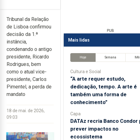
Tribunal da Relação
de Lisboa confirmou
PUB
decisão da 1.ª
Mais lidas
instância,
condenando o antigo
presidente, Ricardo
Hoje
Semana
Mê
Rodrigues, bem
como o atual vice-
Cultura e Social
“A arte requer estudo,
presidente, Carlos
dedicação, tempo. A arte é
Pimentel, a perda de
também uma forma de
mandato
conhecimento”
18 de mai. de 2026,
Capa
09:03
DATAz recria Banco Condor 
prever impactos no
ecossistema