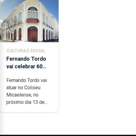
CULTURA E SOCIAL
Fernando Tordo
vai celebrar 60
anos de carreira
Fernando Tordo vai
no Coliseu
atuar no Coliseu
Micaelense
Micaelense, no
próximo dia 13 de...