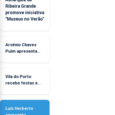
na
Ribeira Grande
Rede
promove iniciativa
Municipal
"Museus no Verão"
de
Museus
aos
sábados
Arsénio Chaves
durante
o
Puim apresenta
mês
obras na Biblioteca
de
de Vila do Porto
agosto,
entre
Vila do Porto
as
recebe festas em
14h00
honra de Nossa
e
Senhora da
as
Assunção
18h00.
Luís Herberto
apresenta