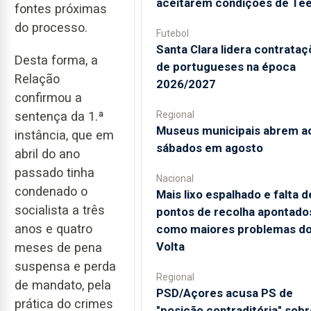
aceitarem condições de Te
fontes próximas
do processo.
Futebol
Santa Clara lidera contrata
Desta forma, a
de portugueses na época
Relação
2026/2027
confirmou a
sentença da 1.ª
Regional
Museus municipais abrem a
instância, que em
sábados em agosto
abril do ano
passado tinha
Nacional
condenado o
Mais lixo espalhado e falta d
socialista a três
pontos de recolha apontado
anos e quatro
como maiores problemas d
Volta
meses de pena
suspensa e perda
Regional
de mandato, pela
PSD/Açores acusa PS de
prática do crimes
"posição contraditória" sobr