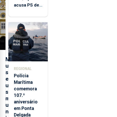
acusa PS de
"posição
contraditória"
sobre
evolução
turística
M
u
REGIONAL
s
Polícia
e
Marítima
u
comemora
s
107.º
m
aniversário
u
em Ponta
n
Delgada