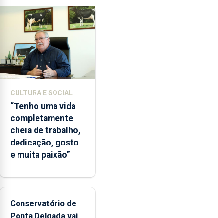
ilegal
de
lapas
entre
2022
e
2026.
A
CULTURA E SOCIAL
ilha
“Tenho uma vida
das
completamente
Flores
cheia de trabalho,
apresenta
dedicação, gosto
um
e muita paixão”
“decréscimo
significativo”
da
CPUE
entre
Conservatório de
2022
Ponta Delgada vai