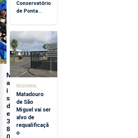
Conservatório
de Ponta
Delgada vai
contar com
novos
instrumentos
M
a
REGIONAL
i
Matadouro
s
de São
d
Miguel vai ser
e
alvo de
3
requalificaçã
8
o
0