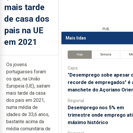
mais tarde
de casa dos
pais na UE
PUB
Mais lidas
em 2021
Hoje
Semana
M
Os jovens
Capa
portugueses foram
"Desemprego sobe apesar 
os que, na União
recorde de empregados" é 
Europeia (UE), saíram
manchete do Açoriano Orien
mais tarde da casa
dos pais em 2021,
Regional
Desemprego nos 5% em
numa média de
idades de 33,6 anos,
trimestre onde emprego at
bastante acima da
máximo histórico
média comunitária de