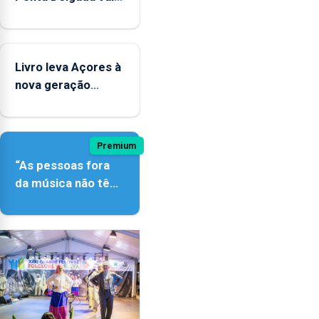
e
contar com novos
2025
instrumentos
Livro leva Açores à
nova geração
açordescendente
Premium
“As pessoas fora
da música não têm
a noção do quão
difícil é produzir
uma música”