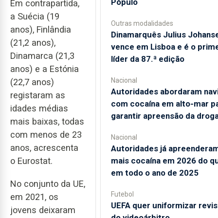
Pópulo
Em contrapartida,
a Suécia (19
Outras modalidades
anos), Finlândia
Dinamarquês Julius Johans
(21,2 anos),
vence em Lisboa e é o prime
Dinamarca (21,3
líder da 87.ª edição
anos) e a Estónia
Nacional
(22,7 anos)
Autoridades abordaram nav
registaram as
com cocaína em alto-mar p
idades médias
garantir apreensão da drog
mais baixas, todas
com menos de 23
Nacional
anos, acrescenta
Autoridades já apreendera
mais cocaína em 2026 do q
o Eurostat.
em todo o ano de 2025
No conjunto da UE,
Futebol
em 2021, os
UEFA quer uniformizar revi
jovens deixaram
do videoárbitro