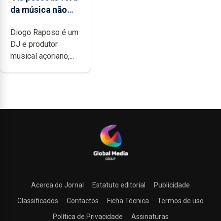
da música não
têm a noção do
Diogo Raposo é um
quão difícil é
DJ e produtor
produzir uma
musical açoriano,...
música”
Acerca do Jornal
Estatuto editorial
Publicidade
Classificados
Contactos
Ficha Técnica
Termos de uso
Política de Privacidade
Assinaturas