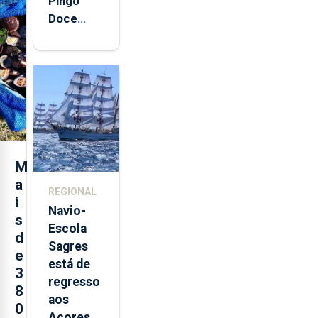
Pingo
Doce
abre esta
quinta-
feira nova
loja em
São
Sebastião
e cria 30
postos de
M
trabalho
a
REGIONAL
i
Navio-
s
Escola
d
Sagres
e
está de
3
regresso
8
aos
0
Açores