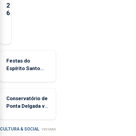
2
6
Açores
registaram
mais
de
380
Festas do
ocorrências
Espírito Santo
e
mais ecológicas
mais
de
160
Conservatório de
inspeções
Ponta Delgada vai
relacionadas
contar com novos
com
instrumentos
a
apanha
CULTURA & SOCIAL
VER MAIS