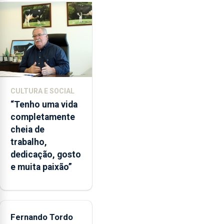
ilegal
de
lapas
entre
2022
e
2026.
A
CULTURA E SOCIAL
ilha
“Tenho uma vida
das
completamente
Flores
cheia de
apresenta
trabalho,
um
dedicação, gosto
“decréscimo
e muita paixão”
significativo”
da
CPUE
entre
2022
Fernando Tordo