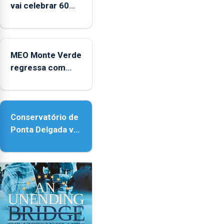
e
vai celebrar 60
2025
anos de carreira
no Coliseu
Micaelense
MEO Monte Verde
regressa com
reforço da
acessibilidade
Conservatório de
Ponta Delgada vai
contar com novos
instrumentos