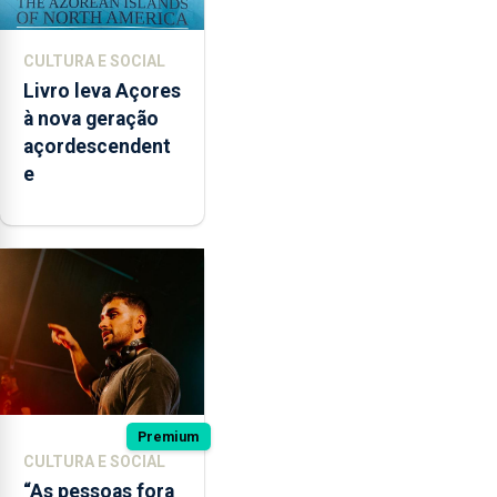
CULTURA E SOCIAL
Livro leva Açores
à nova geração
açordescendent
e
Premium
CULTURA E SOCIAL
“As pessoas fora