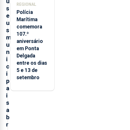
u
REGIONAL
s
Polícia
e
Marítima
u
comemora
s
107.º
m
aniversário
u
em Ponta
n
Delgada
i
entre os dias
c
5 e 13 de
i
setembro
p
a
i
s
a
b
r