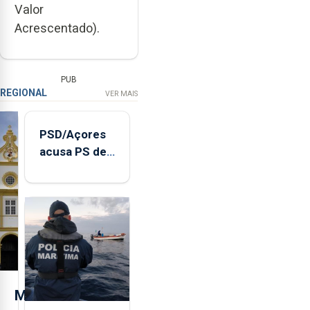
Valor
Acrescentado).
PUB
REGIONAL
VER MAIS
PSD/Açores
acusa PS de
"posição
contraditória"
sobre
evolução
turística
M