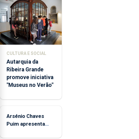
a
abertura
dos
museus
e
núcleos
museológicos
CULTURA E SOCIAL
integrados
Autarquia da
na
Ribeira Grande
Rede
promove iniciativa
Municipal
"Museus no Verão"
de
Museus
aos
sábados
Arsénio Chaves
durante
o
Puim apresenta
mês
obras na Biblioteca
de