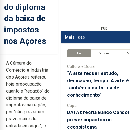
do diploma
da baixa de
impostos
PUB
Mais lidas
nos Açores
Hoje
Semana
M
A Câmara do
Cultura e Social
Comércio e Indústria
“A arte requer estudo,
dos Açores reiterou
dedicação, tempo. A arte é
hoje preocupação
também uma forma de
quanto à "redação" do
conhecimento”
diploma da baixa de
impostos na região,
Capa
por "não prever um
DATAz recria Banco Condor
prazo maior de
prever impactos no
entrada em vigor", o
ecossistema