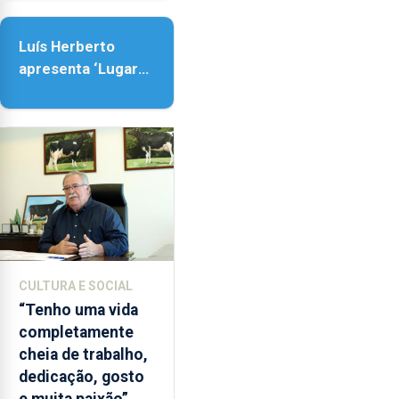
Senhora da
as
Assunção
18h00.
Luís Herberto
apresenta ‘Lugares
da Paisagem’
CULTURA E SOCIAL
“Tenho uma vida
completamente
cheia de trabalho,
dedicação, gosto
e muita paixão”