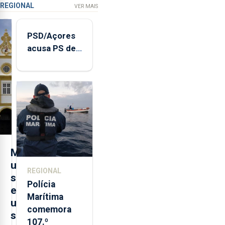
REGIONAL
VER MAIS
PSD/Açores
acusa PS de
"posição
contraditória"
sobre
evolução
turística
M
u
REGIONAL
s
Polícia
e
Marítima
u
comemora
s
107.º