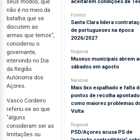
aceitarem condições de Te
seus modos, que
não é no meio da
Futebol
batalha que se
Santa Clara lidera contrata
discutem as
de portugueses na época
armas que temos",
2026/2027
considerou o
governante,
Regional
Museus municipais abrem a
intervindo no Dia
sábados em agosto
da Região
Autónoma dos
Nacional
Açores.
Mais lixo espalhado e falta d
pontos de recolha apontado
Vasco Cordeiro
como maiores problemas d
referiu-se ao que
Volta
"alguns
Regional
consideram ser as
PSD/Açores acusa PS de
limitações ou
"posição contraditória" sob