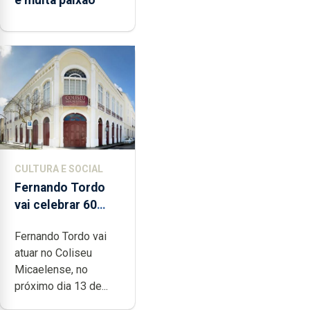
CULTURA E SOCIAL
Fernando Tordo
vai celebrar 60
anos de carreira
Fernando Tordo vai
no Coliseu
atuar no Coliseu
Micaelense
Micaelense, no
próximo dia 13 de...