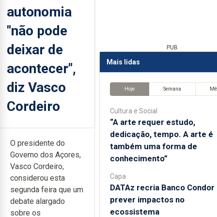
autonomia
"não pode
deixar de
PUB
Mais lidas
acontecer",
diz Vasco
Hoje
Semana
Mê
Cordeiro
Cultura e Social
“A arte requer estudo,
dedicação, tempo. A arte é
O presidente do
também uma forma de
Governo dos Açores,
conhecimento”
Vasco Cordeiro,
Capa
considerou esta
DATAz recria Banco Condor 
segunda feira que um
prever impactos no
debate alargado
ecossistema
sobre os