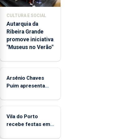
núcleos
museológicos
CULTURA E SOCIAL
integrados
Autarquia da
na
Ribeira Grande
Rede
promove iniciativa
Municipal
"Museus no Verão"
de
Museus
aos
sábados
Arsénio Chaves
durante
o
Puim apresenta
mês
obras na Biblioteca
de
de Vila do Porto
agosto,
entre
Vila do Porto
as
recebe festas em
14h00
honra de Nossa
e