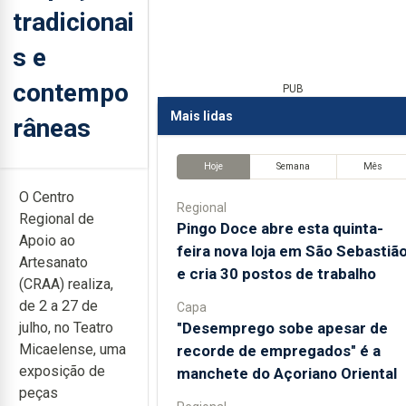
tradicionai
s e
contempo
PUB
Mais lidas
râneas
Hoje
Semana
Mês
O Centro
Regional
Regional de
Pingo Doce abre esta quinta-
Apoio ao
feira nova loja em São Sebastiã
Artesanato
e cria 30 postos de trabalho
(CRAA) realiza,
de 2 a 27 de
Capa
"Desemprego sobe apesar de
julho, no Teatro
Micaelense, uma
recorde de empregados" é a
exposição de
manchete do Açoriano Oriental
peças