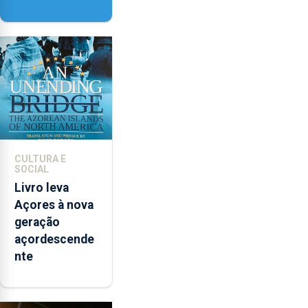
Delgada vai
contar com
novos
instrumentos
CULTURA E
SOCIAL
Livro leva
Açores à nova
geração
açordescende
nte