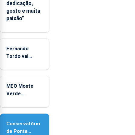
da
dedicação,
CPUE
gosto e muita
entre
paixão”
2022
e
2025
Fernando
Tordo vai
celebrar 60
anos de
carreira no
MEO Monte
Coliseu
Verde
Micaelense
regressa com
reforço da
acessibilidade
Conservatório
de Ponta