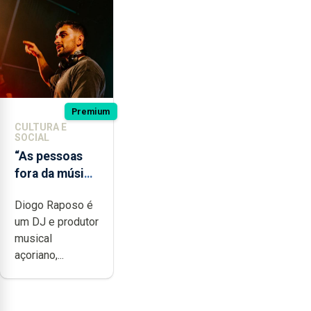
Premium
CULTURA E
SOCIAL
“As pessoas
fora da música
não têm a
Diogo Raposo é
noção do quão
um DJ e produtor
difícil é
musical
produzir uma
açoriano,...
música”