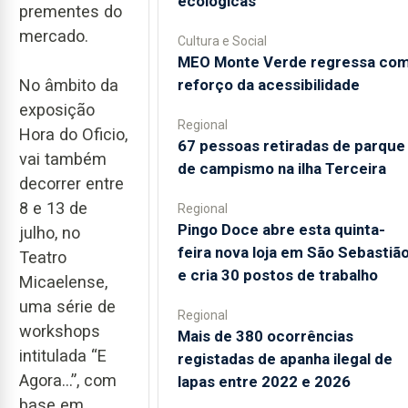
ecológicas
prementes do
mercado.
Cultura e Social
MEO Monte Verde regressa co
reforço da acessibilidade
No âmbito da
exposição
Regional
Hora do Oficio,
67 pessoas retiradas de parque
vai também
de campismo na ilha Terceira
decorrer entre
8 e 13 de
Regional
Pingo Doce abre esta quinta-
julho, no
feira nova loja em São Sebastiã
Teatro
e cria 30 postos de trabalho
Micaelense,
uma série de
Regional
workshops
Mais de 380 ocorrências
intitulada “E
registadas de apanha ilegal de
Agora…”, com
lapas entre 2022 e 2026
base em