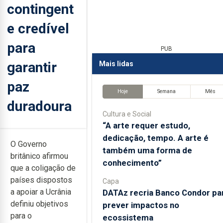
contingent
e credível
para
PUB
garantir
Mais lidas
paz
Hoje
Semana
Mês
duradoura
Cultura e Social
“A arte requer estudo,
dedicação, tempo. A arte é
O Governo
também uma forma de
britânico afirmou
conhecimento”
que a coligação de
países dispostos
Capa
a apoiar a Ucrânia
DATAz recria Banco Condor pa
definiu objetivos
prever impactos no
para o
ecossistema