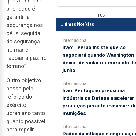
que a primeira
prioridade é
PUB
garantir a
Últimas Notícias
segurança nos
céus, seguida
Internacional
da segurança
Irão: Teerão insiste que só
no mar e
negociará quando Washington
“apoiar a paz no
deixar de violar memorando d
terreno”.
junho
Outro objetivo
Internacional
passa pelo
Irão: Pentágono pressiona
reforço do
indústria de Defesa a acelerar
exército
produção perante escassez d
ucraniano tanto
munições
quanto possível
Internacional
para repelir
Dados da inflação e negociaçõ