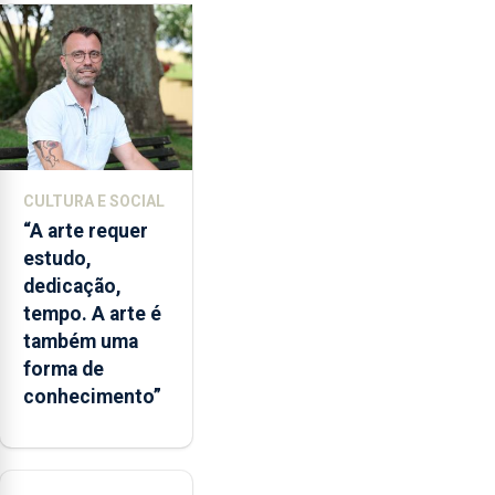
milhões
de
euros.
CULTURA E SOCIAL
“A arte requer
estudo,
dedicação,
tempo. A arte é
também uma
forma de
conhecimento”