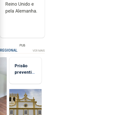
Reino Unido e
pela Alemanha.
PUB
REGIONAL
VER MAIS
Prisão
preventiva
para
suspeito
de coação
e
tentativa
de