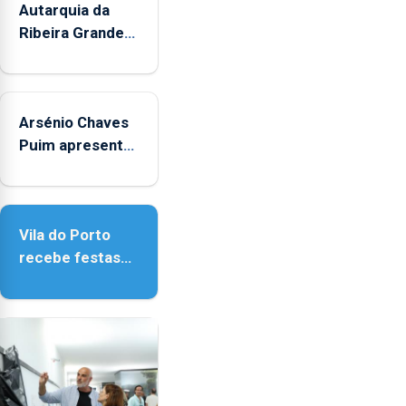
Autarquia da
Ribeira Grande
promove
iniciativa
"Museus no
Arsénio Chaves
Verão"
Puim apresenta
obras na
Biblioteca de
Vila do Porto
Vila do Porto
recebe festas
em honra de
Nossa Senhora
da Assunção