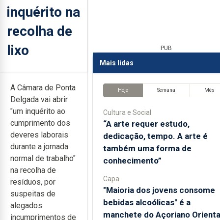
inquérito na
recolha de
lixo
PUB
Mais lidas
A Câmara de Ponta
Hoje
Semana
Mês
Delgada vai abrir
"um inquérito ao
Cultura e Social
cumprimento dos
“A arte requer estudo,
deveres laborais
dedicação, tempo. A arte é
durante a jornada
também uma forma de
normal de trabalho"
conhecimento”
na recolha de
Capa
resíduos, por
"Maioria dos jovens consome
suspeitas de
bebidas alcoólicas" é a
alegados
manchete do Açoriano Orienta
incumprimentos de