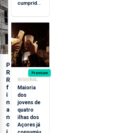
cumprida:
militares
açorianos
regressam
após
missão na
Roménia
P
R
Premium
R
REGIONAL
f
Maioria
i
dos
n
jovens de
a
quatro
n
ilhas dos
c
Açores já
i
consumiu