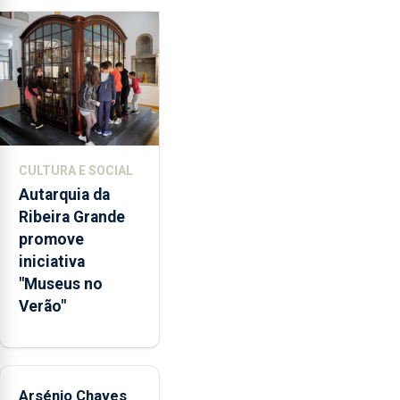
os
65
milhões
de
euros
e
abrange
767
CULTURA E SOCIAL
respostas
Autarquia da
habitacionais,
Ribeira Grande
anunciou
promove
o
iniciativa
Governo
"Museus no
Regional.
Verão"
Arsénio Chaves