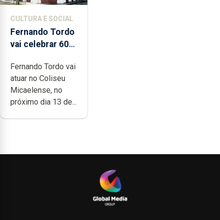
CULTURA E SOCIAL
Fernando Tordo
vai celebrar 60
anos de carreira
Fernando Tordo vai
no Coliseu
atuar no Coliseu
Micaelense
Micaelense, no
próximo dia 13 de...