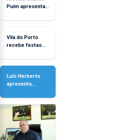
Puim apresenta
obras na
Biblioteca de Vila
do Porto
Vila do Porto
recebe festas
em honra de
Nossa Senhora
da Assunção
Luís Herberto
apresenta
‘Lugares da
Paisagem’