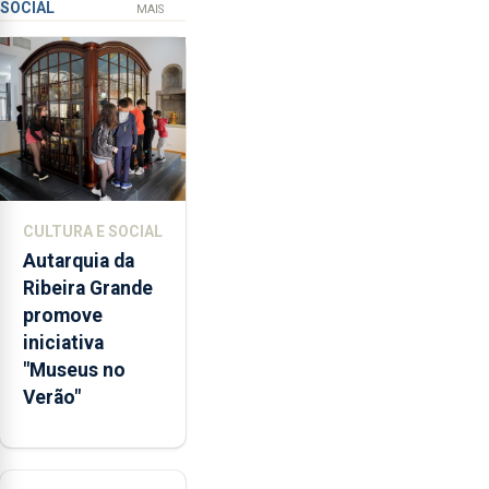
SOCIAL
os
MAIS
65
milhões
de
euros
e
abrange
767
respostas
CULTURA E SOCIAL
habitacionais,
Autarquia da
anunciou
Ribeira Grande
o
promove
Governo
iniciativa
Regional.
"Museus no
Verão"