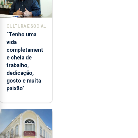
CULTURA E SOCIAL
“Tenho uma
vida
completament
e cheia de
trabalho,
dedicação,
gosto e muita
paixão”