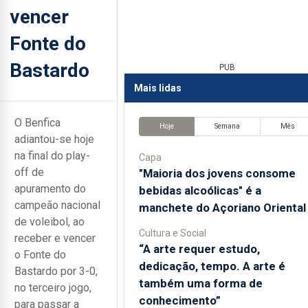
vencer
Fonte do
Bastardo
PUB
Mais lidas
O Benfica
Hoje
Semana
Mês
adiantou-se hoje
na final do play-
Capa
off de
"Maioria dos jovens consome
apuramento do
bebidas alcoólicas" é a
campeão nacional
manchete do Açoriano Oriental
de voleibol, ao
Cultura e Social
receber e vencer
“A arte requer estudo,
o Fonte do
dedicação, tempo. A arte é
Bastardo por 3-0,
também uma forma de
no terceiro jogo,
conhecimento”
para passar a