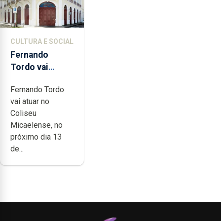
CULTURA E SOCIAL
Fernando
Tordo vai
celebrar 60
Fernando Tordo
anos de
vai atuar no
carreira no
Coliseu
Coliseu
Micaelense, no
Micaelense
próximo dia 13
de...