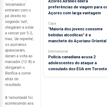
Azores Airlines lidera
‘encarnados’
preferências de viagem para o
entraram com o
Açores com larga vantagem
pé direito no
segundo ‘set’,
Capa
chegaram a estar
"Maioria dos jovens consome
a vencer por 5-2,
bebidas alcoólicas" é a
mas, ‘de repente’,
manchete do Açoriano Oriental
os açorianos
apareceram,
Internacional
deram a volta ao
Polícia canadiana acusa 2
marcador (12-8) e
adolescentes do ataque a
obrigaram o
consulado dos EUA em Toronto
Benfica a correr
atrás do
resultado.
A ‘remontada’ foi
acontecendo aos