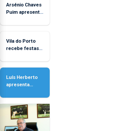
Arsénio Chaves
Puim apresenta
obras na
Biblioteca de
Vila do Porto
Vila do Porto
recebe festas
em honra de
Nossa Senhora
da Assunção
Luís Herberto
apresenta
‘Lugares da
Paisagem’