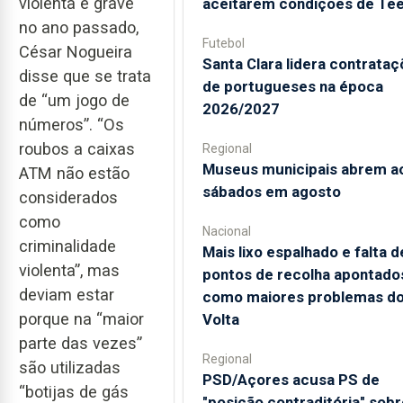
violenta e grave
aceitarem condições de Te
no ano passado,
Futebol
César Nogueira
Santa Clara lidera contrata
disse que se trata
de portugueses na época
de “um jogo de
2026/2027
números”. “Os
roubos a caixas
Regional
Museus municipais abrem a
ATM não estão
sábados em agosto
considerados
como
Nacional
criminalidade
Mais lixo espalhado e falta d
violenta”, mas
pontos de recolha apontado
deviam estar
como maiores problemas d
porque na “maior
Volta
parte das vezes”
Regional
são utilizadas
PSD/Açores acusa PS de
“botijas de gás
"posição contraditória" sobr