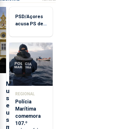
PSD/Açores
acusa PS de
"posição
contraditória"
sobre
evolução
turística
M
u
REGIONAL
s
Polícia
e
Marítima
u
comemora
s
107.º
m