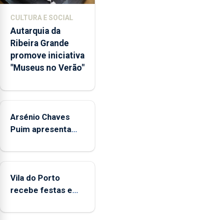
museológicos
CULTURA E SOCIAL
integrados
Autarquia da
na
Ribeira Grande
Rede
promove iniciativa
Municipal
"Museus no Verão"
de
Museus
aos
sábados
Arsénio Chaves
durante
o
Puim apresenta
mês
obras na Biblioteca
de
de Vila do Porto
agosto,
entre
Vila do Porto
as
recebe festas em
14h00
honra de Nossa
e
Senhora da