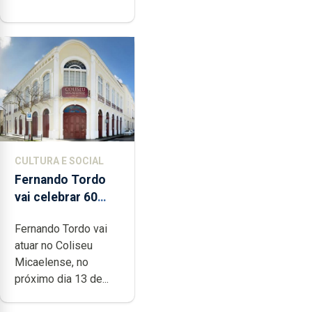
CULTURA E SOCIAL
Fernando Tordo
vai celebrar 60
anos de carreira
Fernando Tordo vai
no Coliseu
atuar no Coliseu
Micaelense
Micaelense, no
próximo dia 13 de...