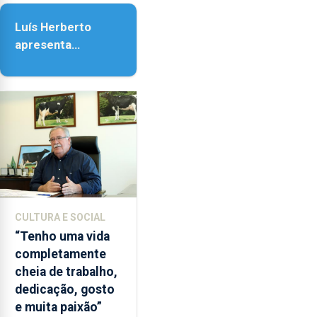
as
Assunção
18h00.
Luís Herberto
apresenta
‘Lugares da
Paisagem’
CULTURA E SOCIAL
“Tenho uma vida
completamente
cheia de trabalho,
dedicação, gosto
e muita paixão”