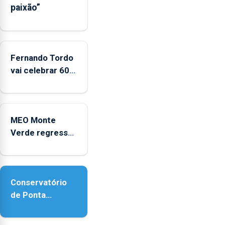
paixão”
entre
2022
e
2025
Fernando Tordo
vai celebrar 60
anos de carreira
no Coliseu
Micaelense
MEO Monte
Verde regressa
com reforço da
acessibilidade
Conservatório
de Ponta
Delgada vai
contar com