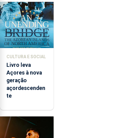
novos
instrumentos
CULTURA E SOCIAL
Livro leva
Açores à nova
geração
açordescenden
te