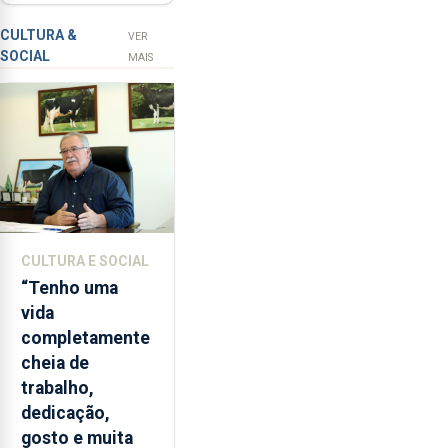
contar com
a
novos
apanha
CULTURA &
VER
SOCIAL
ilegal
instrumentos
MAIS
de
lapas
entre
2022
e
2026.
A
ilha
CULTURA E SOCIAL
das
“Tenho uma
Flores
vida
apresenta
completamente
um
cheia de
“decréscimo
trabalho,
significativo”
dedicação,
da
gosto e muita
CPUE