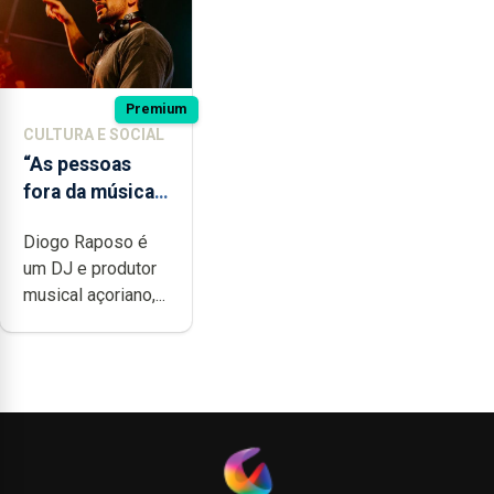
Premium
CULTURA E SOCIAL
“As pessoas
fora da música
não têm a
Diogo Raposo é
noção do quão
um DJ e produtor
difícil é
musical açoriano,...
produzir uma
música”