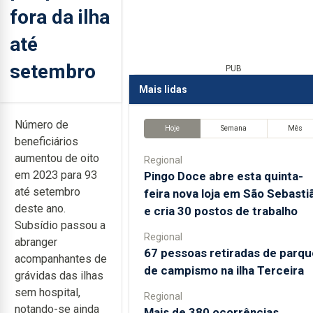
fora da ilha
até
setembro
PUB
Mais lidas
Número de
Hoje
Semana
Mês
beneficiários
aumentou de oito
Regional
em 2023 para 93
Pingo Doce abre esta quinta-
até setembro
feira nova loja em São Sebasti
deste ano.
e cria 30 postos de trabalho
Subsídio passou a
Regional
abranger
67 pessoas retiradas de parqu
acompanhantes de
de campismo na ilha Terceira
grávidas das ilhas
sem hospital,
Regional
notando-se ainda
Mais de 380 ocorrências