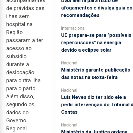
acompanhantes
DGS alerta para risco de
afogamentos e divulga guia c
de grávidas das
recomendações
ilhas sem
hospital na
Internacional
Região
UE prepara-se para "possíveis
passaram a ter
repercussões" na energia
acesso ao
devido a eclipse solar
subsídio
Nacional
durante a
Ministério garante publicação
deslocação
das notas na sexta-feira
para outra ilha
para o parto.
Nacional
Além disso,
Luís Neves diz ter sido ele a
segundo os
pedir intervenção do Tribunal 
Contas
dados do
Governo
Nacional
Regional
Ministério da Justiça ordena