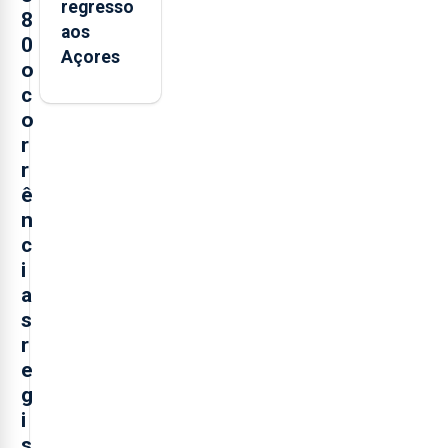
regresso
8
aos
0
Açores
o
c
o
r
r
ê
n
c
i
a
s
r
e
g
i
s