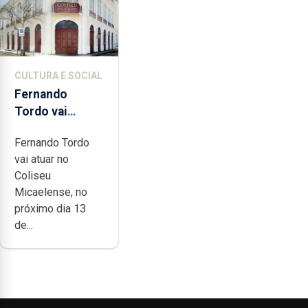
CULTURA E SOCIAL
Fernando
Tordo vai
celebrar 60
Fernando Tordo
anos de
vai atuar no
carreira no
Coliseu
Coliseu
Micaelense, no
Micaelense
próximo dia 13
de...