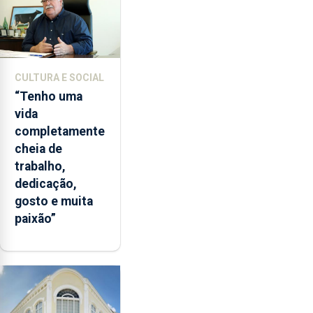
e
o
mestrado
em
Comunicação
CULTURA E SOCIAL
de
“Tenho uma
Ciência.
vida
completamente
cheia de
trabalho,
dedicação,
gosto e muita
paixão”