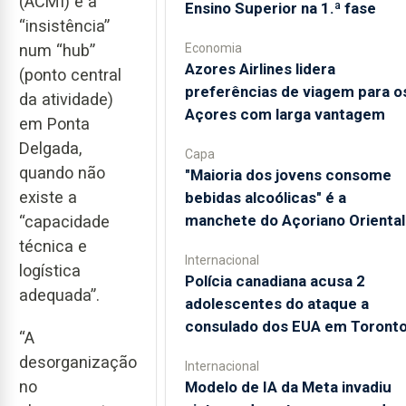
(ACMI) e a
Ensino Superior na 1.ª fase
“insistência”
Economia
num “hub”
Azores Airlines lidera
(ponto central
preferências de viagem para o
da atividade)
Açores com larga vantagem
em Ponta
Delgada,
Capa
quando não
"Maioria dos jovens consome
existe a
bebidas alcoólicas" é a
manchete do Açoriano Oriental
“capacidade
técnica e
Internacional
logística
Polícia canadiana acusa 2
adequada”.
adolescentes do ataque a
consulado dos EUA em Toront
“A
desorganização
Internacional
no
Modelo de IA da Meta invadiu