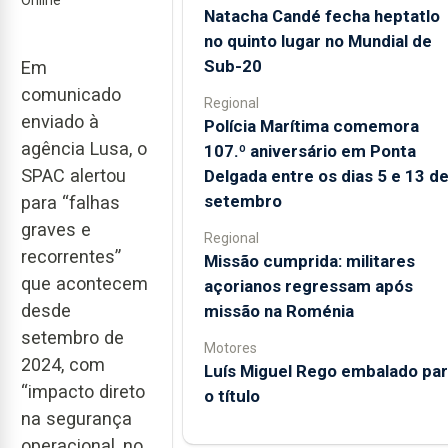
Natacha Candé fecha heptatlo
no quinto lugar no Mundial de
Sub-20
Em
comunicado
Regional
enviado à
Polícia Marítima comemora
agência Lusa, o
107.º aniversário em Ponta
SPAC alertou
Delgada entre os dias 5 e 13 d
setembro
para “falhas
graves e
Regional
recorrentes”
Missão cumprida: militares
que acontecem
açorianos regressam após
desde
missão na Roménia
setembro de
Motores
2024, com
Luís Miguel Rego embalado pa
“impacto direto
o título
na segurança
operacional, no