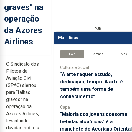
graves" na
operação
da Azores
PUB
Mais lidas
Airlines
Hoje
Semana
Mês
O Sindicato dos
Cultura e Social
Pilotos da
“A arte requer estudo,
Aviação Civil
dedicação, tempo. A arte é
(SPAC) alertou
também uma forma de
para “falhas
conhecimento”
graves” na
operação da
Capa
Azores Airlines,
"Maioria dos jovens consome
levantando
bebidas alcoólicas" é a
dúvidas sobre a
manchete do Açoriano Oriental