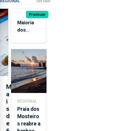
REGIONAL
VER MAIS
Premium
Maioria
dos
jovens de
quatro
ilhas dos
Açores já
consumiu
bebidas
alcoólicas
M
a
i
REGIONAL
s
Praia dos
d
Mosteiro
e
s reabre a
6