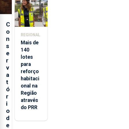
Açores
C
o
REGIONAL
n
Mais de
s
140
e
lotes
r
para
v
reforço
a
habitaci
t
onal na
ó
Região
r
através
i
do PRR
o
d
e