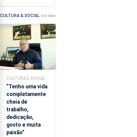
as
requalificação
condições
de
CULTURA & SOCIAL
VER MAIS
ensino
da
instituição
CULTURA E SOCIAL
“Tenho uma vida
completamente
cheia de
trabalho,
dedicação,
gosto e muita
paixão”