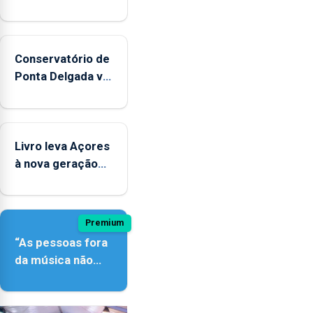
Conservatório de
Ponta Delgada vai
contar com
novos
instrumentos
Livro leva Açores
à nova geração
açordescendente
Premium
“As pessoas fora
da música não
têm a noção do
quão difícil é
produzir uma