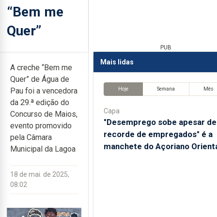
“Bem me
Quer”
PUB
Mais lidas
A creche “Bem me
Quer” de Água de
Hoje
Semana
Mês
Pau foi a vencedora
da 29.ª edição do
Capa
Concurso de Maios,
"Desemprego sobe apesar de
evento promovido
recorde de empregados" é a
pela Câmara
manchete do Açoriano Orient
Municipal da Lagoa
18 de mai. de 2025,
08:02