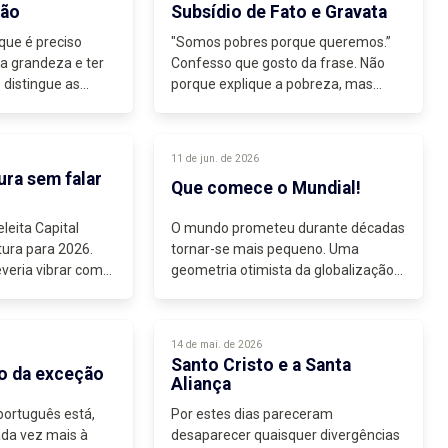
Nação, Luís Montenegro...
rão
Subsídio de Fato e Gravata
ue é preciso
"Somos pobres porque queremos.”
ia grandeza e ter
Confesso que gosto da frase. Não
 distingue as
porque explique a pobreza, mas
os. As primeiras...
porque ilustra na perfeição uma
certa forma de olhar para o mundo.
Há muito que a discussão pública...
11 de jun. de 2026
ura sem falar
Que comece o Mundial!
leita Capital
O mundo prometeu durante décadas
tura para 2026.
tornar-se mais pequeno. Uma
veria vibrar com
geometria otimista da globalização
 espetáculos,...
vendia-nos a ideia de que a distância
era um problema técnico resolvido:
mais voos, mais redes, mais
14 de mai. de 2026
circulação,...
Santo Cristo e a Santa
o da exceção
Aliança
 português está,
Por estes dias pareceram
da vez mais à
desaparecer quaisquer divergências