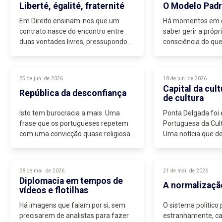
europeia...
Liberté, égalité, fraternité
O Modelo Pad
Em Direito ensinam-nos que um
Há momentos em q
contrato nasce do encontro entre
saber gerir a própr
duas vontades livres, pressupondo
consciência do que
igualdade, autonomia e capacidade
instituições dos eg
de decisão. É curioso, por isso, como
gostamos de invocar a liberdade...
25 de jun. de 2026
18 de jun. de 2026
Capital da cult
República da desconfiança
de cultura
Isto tem burocracia a mais. Uma
Ponta Delgada foi e
frase que os portugueses repetem
Portuguesa da Cul
com uma convicção quase religiosa.
Uma notícia que de
Dizem-no empresários,
promessas de arte,
trabalhadores, autarcas e
funcionários públicos. Poucas ideias
28 de mai. de 2026
21 de mai. de 2026
conseguem...
Diplomacia em tempos de
A normalizaçã
vídeos e flotilhas
Há imagens que falam por si, sem
O sistema político
precisarem de analistas para fazer
estranhamente, ca