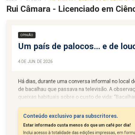
Rui Câmara - Licenciado em Ciênc
OPINIÃO
Um país de palocos… e de lou
4 DE JUN. DE 2026
Há dias, durante uma conversa informal no local
de bacalhau que passava na televisão. A observaç
queixas habituais sobre o custo de vida: “Bacal
um país de palocos!”.
A mesa riu-se. E eu também. Mas a frase ficou-me a
Conteúdo exclusivo para subscritores.
Estar informado custa menos do que um café por dia!
Inclui acesso à totalidade das edições impressas, em forma