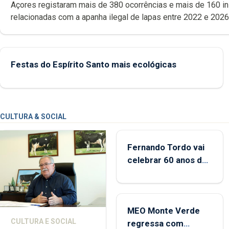
Açores registaram mais de 380 ocorrências e mais de 160 inspeções
relacionadas com a apanha ilegal de lapas entre 2022 e 2026. A ilha
das Flores apresenta um “decréscimo significativo” da CPUE entr
2022 e 2025
Festas do Espírito Santo mais ecológicas
CULTURA & SOCIAL
Fernando Tordo vai
celebrar 60 anos de
carreira no Coliseu
Micaelense
MEO Monte Verde
CULTURA E SOCIAL
regressa com