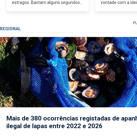
estragos. Bastam alguns segundos
vontade com a ide
para virar debates inteiros e deixar
a suspensão parcia
governos a tentar correr atrás das
próprias regras. J
interpretações. A política...
audácia de quem tes
P
REGIONAL
Mais de 380 ocorrências registadas de apan
ilegal de lapas entre 2022 e 2026