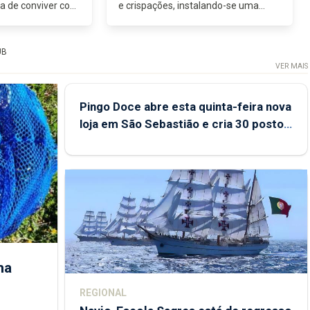
ia de conviver com
e crispações, instalando-se uma
l das suas
espécie de unidade cerimonial entre
á não é apenas a
governo, autarquias, oposição e
ta os limites...
restantes figuras do costume. A
UB
cidade...
VER MAIS
Pingo Doce abre esta quinta-feira nova
loja em São Sebastião e cria 30 postos
de trabalho
ha
REGIONAL