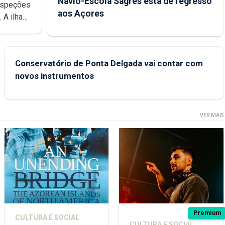
Navio-Escola Sagres está de regresso
aos Açores
e
Conservatório de Ponta Delgada vai contar com
novos instrumentos
VER MAIS
Premium
CULTURA E SOCIAL
CULTURA E SOCIAL