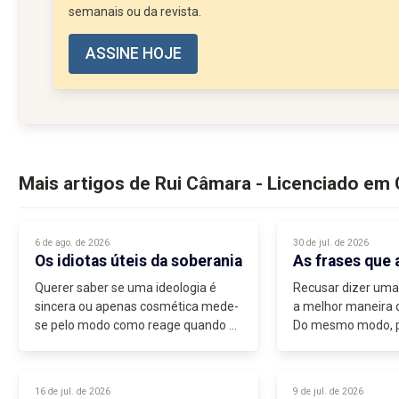
semanais ou da revista.
ASSINE HOJE
Mais artigos de Rui Câmara - Licenciado em C
6 de ago. de 2026
30 de jul. de 2026
Os idiotas úteis da soberania
As frases que
Querer saber se uma ideologia é
Recusar dizer uma
sincera ou apenas cosmética mede-
a melhor maneira d
se pelo modo como reage quando a
Do mesmo modo, pr
ingerência externa que sempre
descanso pode ser 
denunciou vem assinada por mãos
amigas. E a direita soberanista
16 de jul. de 2026
9 de jul. de 2026