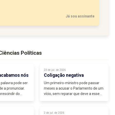
Já sou assinante
iências Políticas
23 de jul. de 2026
 acabamos nós
Coligação negativa
 palavra pode ser
Um primeiro-ministro pode passar
e a pronunciar.
meses a acusar o Parlamento de um
escindir do
vício, sem reparar que deve a esse
a forma mais...
mesmo vício a estabilidade do
governo que lidera.
Durante o debate do Estado da
2 de jul. de 2026