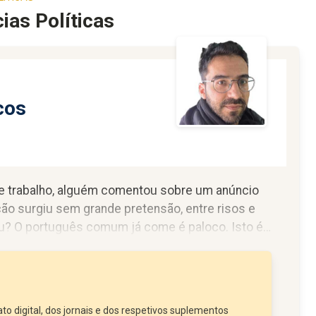
ias Políticas
cos
 de trabalho, alguém comentou sobre um anúncio
ão surgiu sem grande pretensão, entre risos e
hau? O português comum já come é paloco. Isto é
 roer o juízo. Não só pelo trocadilho, mas...
to digital, dos jornais e dos respetivos suplementos