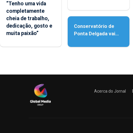
“Tenho uma vida
reforço da
completamente
acessibilidade
cheia de trabalho,
dedicação, gosto e
Conservatório de
muita paixão”
Ponta Delgada vai
contar com novos
instrumentos
Acerca do Jornal