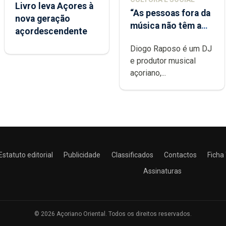
Livro leva Açores à
“As pessoas fora da
nova geração
música não têm a
açordescendente
noção do quão
Diogo Raposo é um DJ
difícil é produzir
e produtor musical
uma música”
açoriano,...
Estatuto editorial
Publicidade
Classificados
Contactos
Ficha
Assinaturas
© 2026 Açoriano Oriental. Todos os direitos reservados.