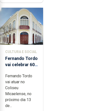
CULTURA E SOCIAL
Fernando Tordo
vai celebrar 60
anos de carreira
Fernando Tordo
no Coliseu
vai atuar no
Micaelense
Coliseu
Micaelense, no
próximo dia 13
de...