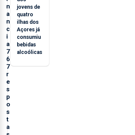
n
jovens de
a
quatro
n
ilhas dos
c
Açores já
i
consumiu
a
bebidas
7
alcoólicas
6
7
r
e
s
p
o
s
t
a
s