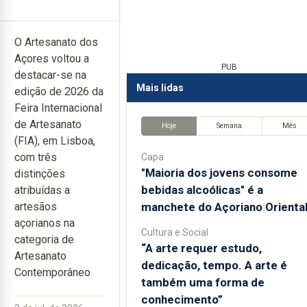
O Artesanato dos
Açores voltou a
PUB
destacar-se na
Mais lidas
edição de 2026 da
Feira Internacional
de Artesanato
Hoje
Semana
Mês
(FIA), em Lisboa,
com três
Capa
"Maioria dos jovens consome
distinções
bebidas alcoólicas" é a
atribuídas a
manchete do Açoriano Orienta
artesãos
açorianos na
Cultura e Social
categoria de
“A arte requer estudo,
Artesanato
dedicação, tempo. A arte é
Contemporâneo
também uma forma de
conhecimento”