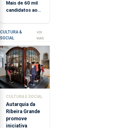
Mais de 60 mil
13 de setembro
Resiliência
candidatos ao
(PRR)
Ensino Superior
nos
na 1.ª fase
Açores
ronda
CULTURA &
VER
SOCIAL
os
MAIS
65
milhões
de
euros
e
abrange
767
respostas
CULTURA E SOCIAL
habitacionais,
Autarquia da
anunciou
Ribeira Grande
o
promove
Governo
iniciativa
Regional.