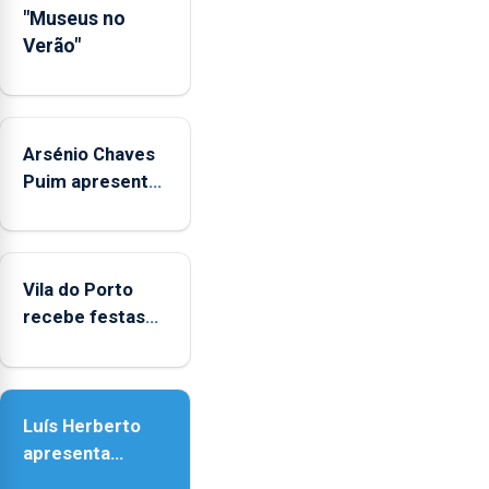
"Museus no
Verão"
Arsénio Chaves
Puim apresenta
obras na
Biblioteca de
Vila do Porto
Vila do Porto
recebe festas
em honra de
Nossa Senhora
da Assunção
Luís Herberto
apresenta
‘Lugares da