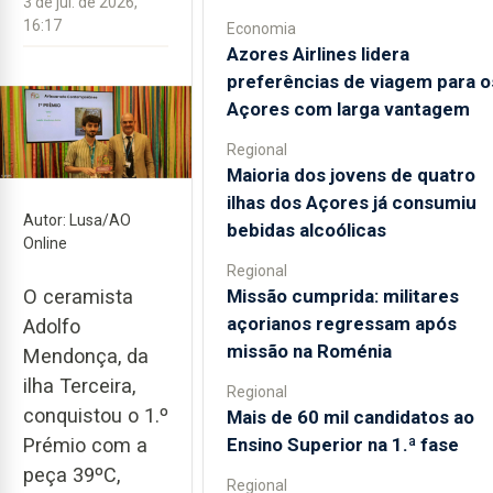
3 de jul. de 2026,
16:17
Economia
Azores Airlines lidera
preferências de viagem para o
Açores com larga vantagem
Regional
Maioria dos jovens de quatro
ilhas dos Açores já consumiu
Autor: Lusa/AO
bebidas alcoólicas
Online
Regional
Missão cumprida: militares
O ceramista
açorianos regressam após
Adolfo
missão na Roménia
Mendonça, da
ilha Terceira,
Regional
conquistou o 1.º
Mais de 60 mil candidatos ao
Ensino Superior na 1.ª fase
Prémio com a
peça 39ºC,
Regional