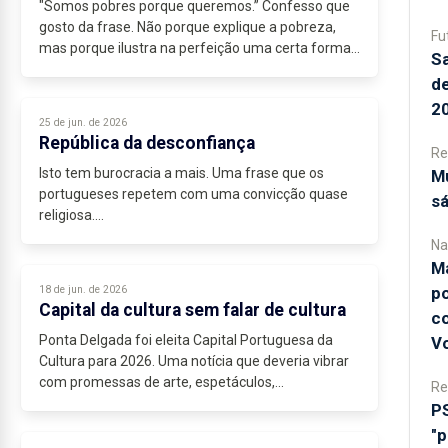
"Somos pobres porque queremos.” Confesso que
gosto da frase. Não porque explique a pobreza,
Fu
mas porque ilustra na perfeição uma certa forma
Sa
de olhar para o mundo.
de
Há muito que a discussão pública...
2
25 de jun. de 2026
República da desconfiança
Re
Isto tem burocracia a mais. Uma frase que os
M
portugueses repetem com uma convicção quase
s
religiosa.
Dizem-no empresários, trabalhadores, autarcas e
Na
funcionários públicos. Poucas ideias conseguem...
Ma
po
18 de jun. de 2026
Capital da cultura sem falar de cultura
c
Ponta Delgada foi eleita Capital Portuguesa da
Vo
Cultura para 2026. Uma notícia que deveria vibrar
com promessas de arte, espetáculos,...
Re
P
"p