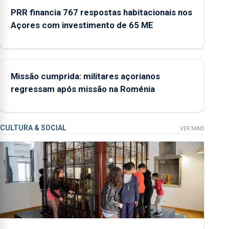
integrados na
PRR financia 767 respostas habitacionais nos
Rede Municipal de
Açores com investimento de 65 ME
Museus aos
sábados durante o
mês de agosto,
entre as 14h00 e
Missão cumprida: militares açorianos
as 18h00.
regressam após missão na Roménia
CULTURA & SOCIAL
VER MAIS