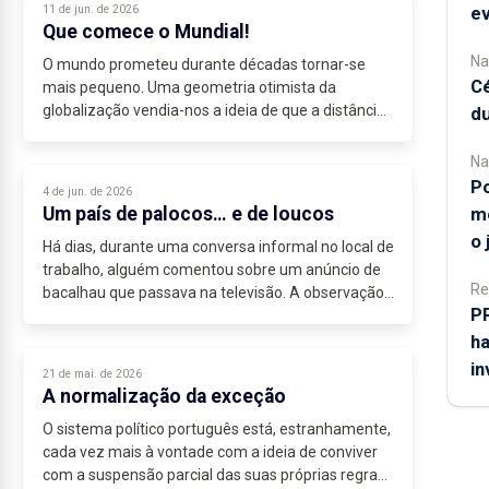
ev
11 de jun. de 2026
Que comece o Mundial!
Na
O mundo prometeu durante décadas tornar-se
Cé
mais pequeno. Uma geometria otimista da
globalização vendia-nos a ideia de que a distância
du
era um problema técnico resolvido: mais voos,
mais redes, mais circulação,...
Na
Po
4 de jun. de 2026
Um país de palocos… e de loucos
me
o 
Há dias, durante uma conversa informal no local de
trabalho, alguém comentou sobre um anúncio de
Re
bacalhau que passava na televisão. A observação
PR
surgiu sem grande pretensão, entre risos e queixas
habituais...
ha
in
21 de mai. de 2026
A normalização da exceção
O sistema político português está, estranhamente,
cada vez mais à vontade com a ideia de conviver
com a suspensão parcial das suas próprias regras.