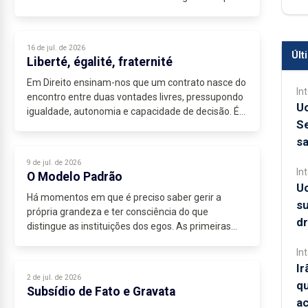
lidera.
Durante o debate do Estado da Nação, Luís
Montenegro...
16 de jul. de 2026
Últ
Liberté, égalité, fraternité
Em Direito ensinam-nos que um contrato nasce do
In
encontro entre duas vontades livres, pressupondo
Uc
igualdade, autonomia e capacidade de decisão. É
S
curioso, por isso, como gostamos de invocar a
sa
liberdade...
9 de jul. de 2026
In
O Modelo Padrão
Uc
Há momentos em que é preciso saber gerir a
su
própria grandeza e ter consciência do que
dr
distingue as instituições dos egos. As primeiras...
In
Ir
2 de jul. de 2026
qu
Subsídio de Fato e Gravata
ac