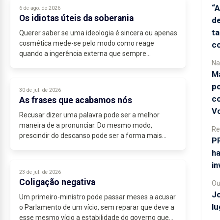
“A
6 de ago. de 2026
Os idiotas úteis da soberania
de
t
Querer saber se uma ideologia é sincera ou apenas
cosmética mede-se pelo modo como reage
c
quando a ingerência externa que sempre
Na
denunciou vem assinada por mãos amigas. E a
Ma
direita soberanista europeia...
po
30 de jul. de 2026
c
As frases que acabamos nós
Vo
Recusar dizer uma palavra pode ser a melhor
maneira de a pronunciar. Do mesmo modo,
Re
prescindir do descanso pode ser a forma mais...
PR
ha
in
23 de jul. de 2026
Coligação negativa
Ou
J
Um primeiro-ministro pode passar meses a acusar
lu
o Parlamento de um vício, sem reparar que deve a
esse mesmo vício a estabilidade do governo que