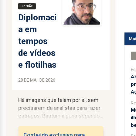
OPINIÃO
Diplomaci
a em
tempos
Mai
de vídeos
e flotilhas
Ec
Az
28 DE MAI. DE 2026
pr
A
Há imagens que falam por si, sem
Re
precisarem de analistas para fazer
Ma
estragos. Bastam alguns segundos
il
para virar debates inteiros e deixar
be
governos a tentar correr atrás das
Conteúdo exclusivo para