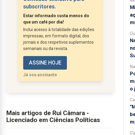
Re
interpretações. A política
subscritores.
Mi
internacional entrou, sem dúvida,
aç
Estar informado custa menos do
numa era em que um gesto vale
m
que um café por dia!
tanto quanto uma decisão.
Inclui acesso à totalidade das edições
Ou
O vídeo associado a Itamar Bem-
impressas, em formato digital, dos
Na
Gvir, com ativistas da flotilha
jornais e dos respetivos suplementos
no
semanais ou da revista.
humanitária expostos numa clara
S
encenação...
ASSINE HOJE
Na
Po
Já sou assinante
me
o 
Ca
"M
Mais artigos de Rui Câmara -
be
Licenciado em Ciências Políticas
ma
Cu