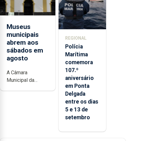
turística
Museus
municipais
REGIONAL
abrem aos
Polícia
sábados em
Marítima
agosto
comemora
107.º
A Câmara
aniversário
Municipal da
em Ponta
Ribeira Grande
Delgada
está a promover a
entre os dias
iniciativa “Museus
5 e 13 de
no Verão”, que
setembro
garante a abertura
dos museus e
núcleos
museológicos