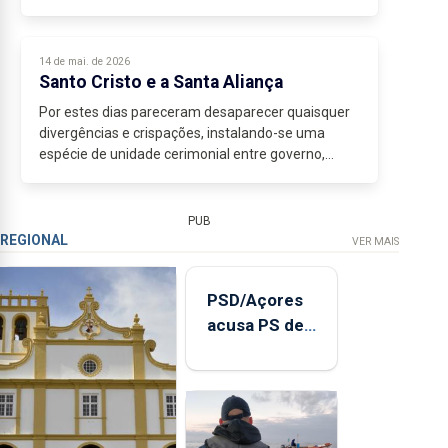
Já não é apenas a audácia de quem testa os
limites...
14 de mai. de 2026
Santo Cristo e a Santa Aliança
Por estes dias pareceram desaparecer quaisquer
divergências e crispações, instalando-se uma
espécie de unidade cerimonial entre governo,
autarquias, oposição e restantes figuras do
costume. A cidade...
PUB
REGIONAL
VER MAIS
PSD/Açores
acusa PS de
"posição
contraditória"
sobre
evolução