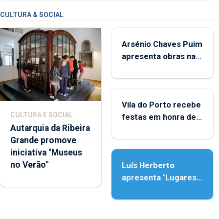
CULTURA & SOCIAL
Arsénio Chaves Puim
apresenta obras na
Biblioteca de Vila do
Porto
Vila do Porto recebe
CULTURA E SOCIAL
festas em honra de
Autarquia da Ribeira
Nossa Senhora da
Grande promove
Assunção
iniciativa "Museus
no Verão"
Luís Herberto
apresenta ‘Lugares
da Paisagem’