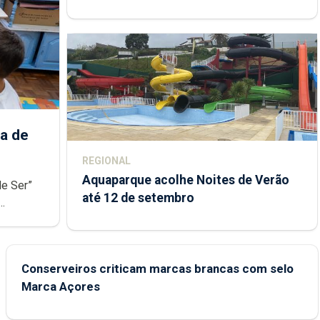
Açores
a de
REGIONAL
Aquaparque acolhe Noites de Verão
de Ser”
até 12 de setembro
junto das
Conserveiros criticam marcas brancas com selo
Marca Açores