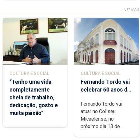
VER MAIS
CULTURA E SOCIAL
CULTURA E SOCIAL
“Tenho uma vida
Fernando Tordo vai
completamente
celebrar 60 anos de
cheia de trabalho,
carreira no Coliseu
Fernando Tordo vai
dedicação, gosto e
Micaelense
atuar no Coliseu
muita paixão”
Micaelense, no
próximo dia 13 de...