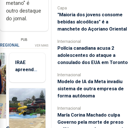
metano" é
Capa
outro destaque
"Maioria dos jovens consome
do jornal.
bebidas alcoólicas" é a
manchete do Açoriano Oriental
PUB
Internacional
REGIONAL
VER MAIS
Polícia canadiana acusa 2
adolescentes do ataque a
IRAE
consulado dos EUA em Toronto
apreendeu
Internacional
mais de 32
Modelo de IA da Meta invadiu
toneladas
sistema de outra empresa de
de
forma autónoma
alimentos
entre
Internacional
2021 e
María Corina Machado culpa
2025 nos
Governo pela morte de preso
Açores