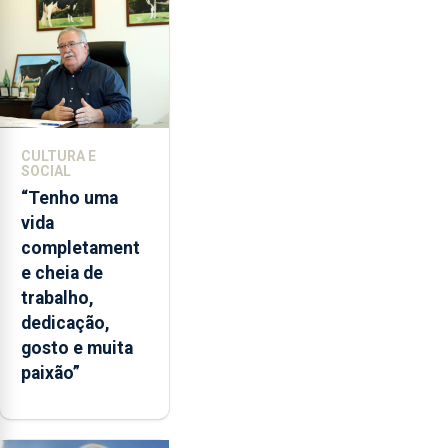
CULTURA E
SOCIAL
“Tenho uma
vida
completament
e cheia de
trabalho,
dedicação,
gosto e muita
paixão”