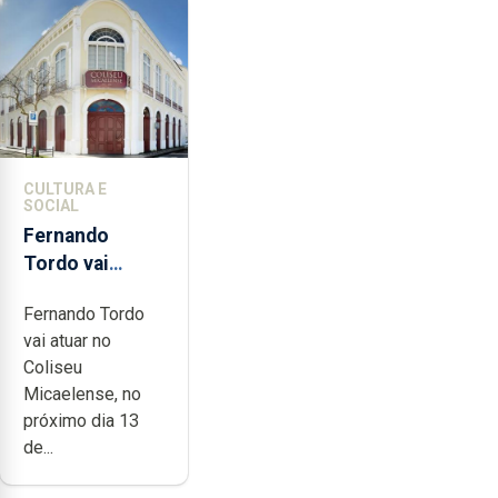
CULTURA E
SOCIAL
Fernando
Tordo vai
celebrar 60
Fernando Tordo
anos de
vai atuar no
carreira no
Coliseu
Coliseu
Micaelense, no
Micaelense
próximo dia 13
de...