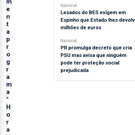
m
Nacional
e
Lesados do BES exigem em
n
Espinho que Estado lhes devolv
t
milhões de euros
a
p
Nacional
r
PR promulga decreto que cria
o
PSU mas avisa que ninguém
g
pode ter proteção social
r
prejudicada
a
m
a
"
H
o
r
a