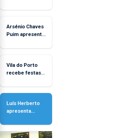
Arsénio Chaves
Puim apresenta
obras na
Biblioteca de
Vila do Porto
Vila do Porto
recebe festas
em honra de
Nossa Senhora
da Assunção
Luís Herberto
apresenta
‘Lugares da
Paisagem’