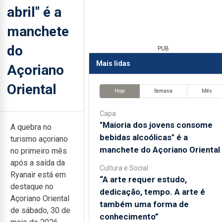
abril" é a
manchete
do
PUB
Mais lidas
Açoriano
Oriental
Hoje
Semana
Mês
Capa
"Maioria dos jovens consome
A quebra no
bebidas alcoólicas" é a
turismo açoriano
manchete do Açoriano Oriental
no primeiro mês
após a saída da
Cultura e Social
Ryanair está em
“A arte requer estudo,
destaque no
dedicação, tempo. A arte é
Açoriano Oriental
também uma forma de
de sábado, 30 de
conhecimento”