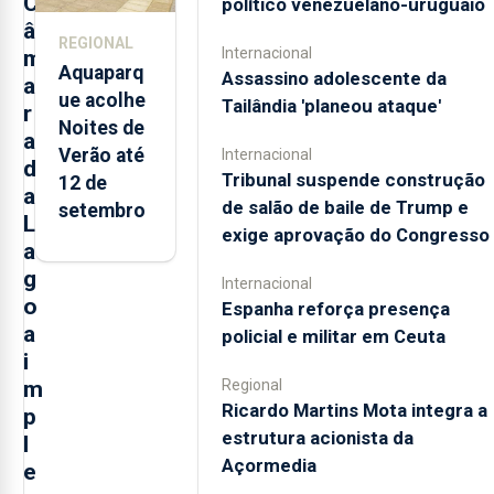
C
político venezuelano-uruguaio
â
REGIONAL
Internacional
m
Aquaparq
Assassino adolescente da
a
ue acolhe
Tailândia 'planeou ataque'
r
Noites de
a
Verão até
Internacional
d
Tribunal suspende construção
12 de
a
de salão de baile de Trump e
setembro
L
exige aprovação do Congresso
a
g
Internacional
o
Espanha reforça presença
a
policial e militar em Ceuta
i
Regional
m
Ricardo Martins Mota integra a
p
estrutura acionista da
l
Açormedia
e