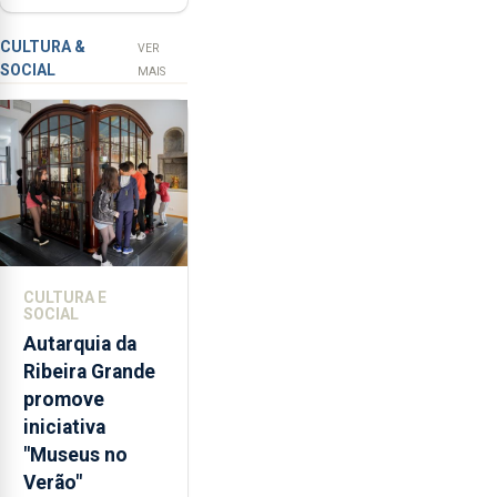
com selo Marca
a
Açores
prevenção
CULTURA &
VER
SOCIAL
primária
MAIS
da
violência
doméstica,
através
da
promoção
de
competências
CULTURA E
pessoais,
SOCIAL
emocionais
Autarquia da
e
Ribeira Grande
sociais
promove
junto
iniciativa
das
"Museus no
crianças
Verão"