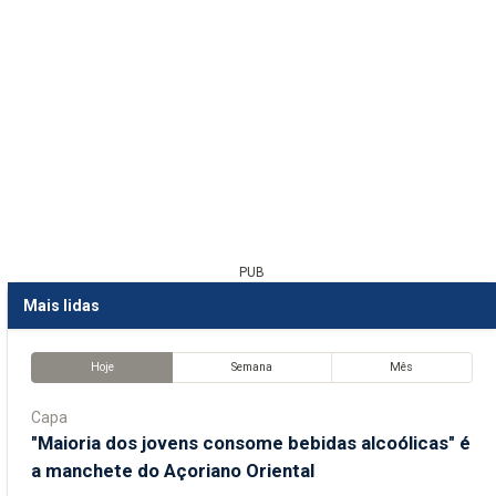
PUB
Mais lidas
Hoje
Semana
Mês
Capa
"Maioria dos jovens consome bebidas alcoólicas" é
a manchete do Açoriano Oriental