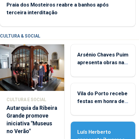
Praia dos Mosteiros reabre a banhos após
terceira interditação
CULTURA & SOCIAL
Arsénio Chaves Puim
apresenta obras na
Biblioteca de Vila do
Porto
Vila do Porto recebe
CULTURA E SOCIAL
festas em honra de
Autarquia da Ribeira
Nossa Senhora da
Grande promove
Assunção
iniciativa "Museus
no Verão"
Luís Herberto