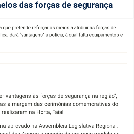
meios das forças de segurança
que pretende reforçar os meios a atribuir às forças de
ca, dará “vantagens” à polícia, à qual falta equipamentos e
zer vantagens às forças de segurança na região",
istas à margem das cerimónias comemorativas do
ealizaram na Horta, Faial.
a aprovado na Assembleia Legislativa Regional,
ional dos Açores a criação de um novo modelo de