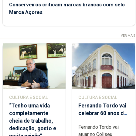
Conserveiros criticam marcas brancas com selo
Marca Açores
VER MAIS
CULTURA E SOCIAL
CULTURA E SOCIAL
“Tenho uma vida
Fernando Tordo vai
completamente
celebrar 60 anos de
cheia de trabalho,
carreira no Coliseu
Fernando Tordo vai
dedicação, gosto e
Micaelense
atuar no Coliseu