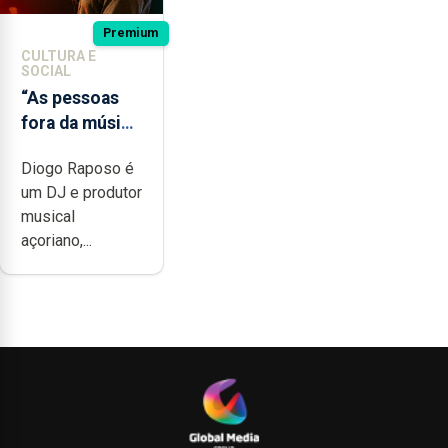
Premium
CULTURA E
SOCIAL
“As pessoas
fora da música
não têm a
Diogo Raposo é
noção do quão
um DJ e produtor
difícil é
musical
produzir uma
açoriano,...
música”