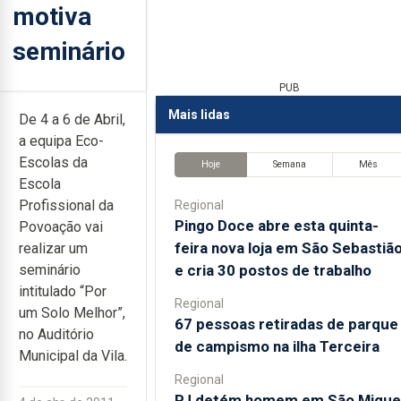
motiva
seminário
PUB
Mais lidas
De 4 a 6 de Abril,
a equipa Eco-
Escolas da
Hoje
Semana
Mês
Escola
Profissional da
Regional
Pingo Doce abre esta quinta-
Povoação vai
feira nova loja em São Sebastiã
realizar um
e cria 30 postos de trabalho
seminário
intitulado “Por
Regional
um Solo Melhor”,
67 pessoas retiradas de parque
no Auditório
de campismo na ilha Terceira
Municipal da Vila.
Regional
PJ detém homem em São Migue