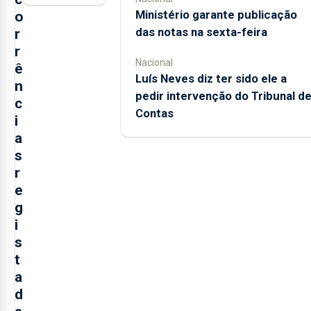
Ministério garante publicação
o
das notas na sexta-feira
r
r
Nacional
ê
Luís Neves diz ter sido ele a
n
pedir intervenção do Tribunal d
c
Contas
i
a
s
r
e
g
i
s
t
a
d