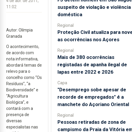
4 de abr. de 2011,
suspeito de violação e violência
11:02
doméstica
Regional
Autor: Olímpia
Proteção Civil atualiza para nov
Granada
as ocorrências nos Açores
O acontecimento,
Regional
de acordo com
Mais de 380 ocorrências
nota informativa,
registadas de apanha ilegal de
abordará temas de
lapas entre 2022 e 2026
relevo para o
concelho como “Os
Capa
Resíduos”, “a
"Desemprego sobe apesar de
Biodiversidade” e
“Agricultura
recorde de empregados" é a
Biológica”, e
manchete do Açoriano Oriental
contará com a
presença de
Regional
diversas
Pessoas retiradas de zona de
especialistas nas
campismo da Praia da Vitória e