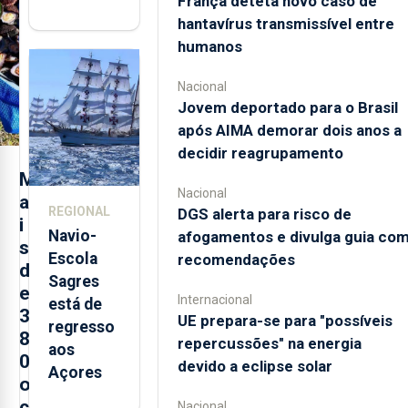
França deteta novo caso de
abre esta
hantavírus transmissível entre
quinta-
humanos
feira nova
loja em
Nacional
São
Jovem deportado para o Brasil
Sebastião
após AIMA demorar dois anos a
e cria 30
decidir reagrupamento
postos de
M
trabalho
Nacional
a
REGIONAL
DGS alerta para risco de
i
Navio-
afogamentos e divulga guia co
s
Escola
recomendações
d
Sagres
e
Internacional
está de
3
UE prepara-se para "possíveis
regresso
8
repercussões" na energia
aos
0
devido a eclipse solar
Açores
o
c
Nacional