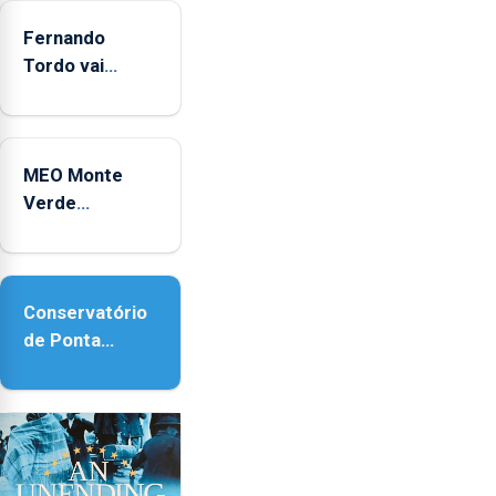
Fernando
Tordo vai
celebrar 60
anos de
carreira no
MEO Monte
Coliseu
Verde
Micaelense
regressa com
reforço da
acessibilidade
Conservatório
de Ponta
Delgada vai
contar com
novos
instrumentos