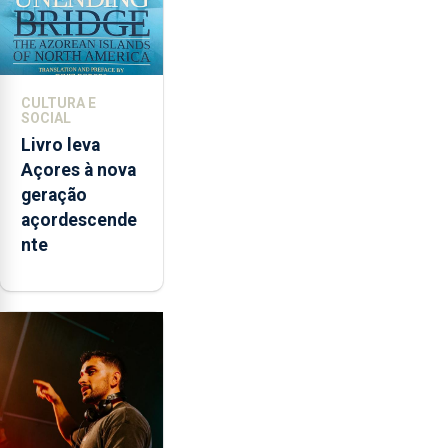
CULTURA E
SOCIAL
Livro leva
Açores à nova
geração
açordescende
nte