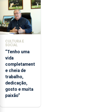
lapas
entre
2022
e
2026.
A
ilha
CULTURA E
das
SOCIAL
Flores
“Tenho uma
apresenta
vida
um
completament
“decréscimo
e cheia de
significativo”
trabalho,
da
dedicação,
CPUE
gosto e muita
entre
paixão”
2022
e
2025