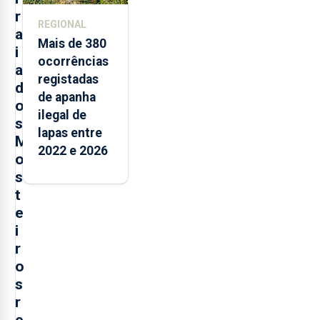
r
REGIONAL
a
Mais de 380
i
ocorrências
a
registadas
d
de apanha
o
ilegal de
s
lapas entre
M
2022 e 2026
o
s
t
e
i
r
o
s
r