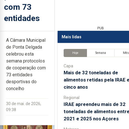
com 73
entidades
PUB
Mais lidas
A Câmara Municipal
de Ponta Delgada
Hoje
Semana
Mê
celebrou esta
semana protocolos
Capa
de cooperação com
Mais de 32 toneladas de
73 entidades
alimentos retidas pela IRAE
desportivas do
cinco anos
concelho
Regional
IRAE apreendeu mais de 32
30 de mai. de 2026,
09:38
toneladas de alimentos entr
2021 e 2025 nos Açores