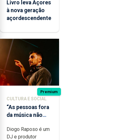
Livro leva Açores
à nova geração
açordescendente
Premium
CULTURA E SOCIAL
“As pessoas fora
da música não
têm a noção do
Diogo Raposo é um
quão difícil é
DJ e produtor
produzir uma