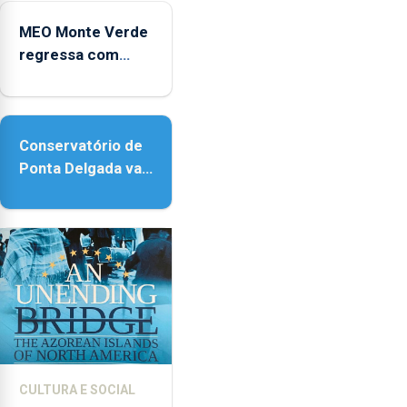
Micaelense
MEO Monte Verde
regressa com
reforço da
acessibilidade
Conservatório de
Ponta Delgada vai
contar com novos
instrumentos
CULTURA E SOCIAL