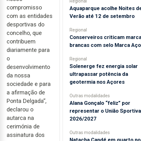
Regional
compromisso
Aquaparque acolhe Noites d
com as entidades
Verão até 12 de setembro
desportivas do
Regional
concelho, que
Conserveiros criticam marc
contribuem
brancas com selo Marca Aço
diariamente para
o
Regional
Solenerge fez energia solar
desenvolvimento
ultrapassar potência da
da nossa
geotermia nos Açores
sociedade e para
a afirmação de
Outras modalidades
Ponta Delgada”,
Alana Gonçalo “feliz” por
declarou o
representar o União Sportiv
autarca na
2026/2027
cerimónia de
Outras modalidades
assinatura dos
Natacha Candé em quarto no