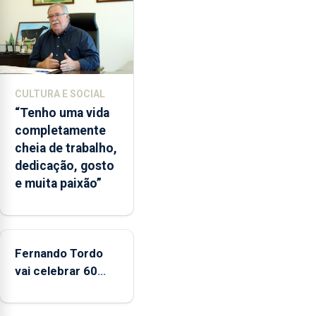
vez
desde
o
início
da
época
CULTURA E SOCIAL
balnear
“Tenho uma vida
completamente
cheia de trabalho,
dedicação, gosto
e muita paixão”
Fernando Tordo
vai celebrar 60
anos de carreira
no Coliseu