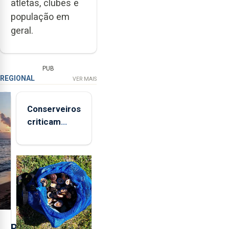
atletas, clubes e
população em
geral.
PUB
REGIONAL
VER MAIS
Conserveiros
criticam
marcas
brancas com
selo Marca
Açores
P