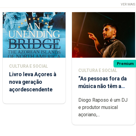
VER MAIS
Premium
CULTURA E SOCIAL
CULTURA E SOCIAL
Livro leva Açores à
“As pessoas fora da
nova geração
música não têm a
açordescendente
noção do quão
Diogo Raposo é um DJ
difícil é produzir
e produtor musical
uma música”
açoriano,...