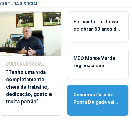
CULTURA & SOCIAL
Fernando Tordo vai
celebrar 60 anos de
carreira no Coliseu
Micaelense
MEO Monte Verde
CULTURA E SOCIAL
regressa com
“Tenho uma vida
reforço da
completamente
acessibilidade
cheia de trabalho,
dedicação, gosto e
Conservatório de
muita paixão”
Ponta Delgada vai
contar com novos
instrumentos