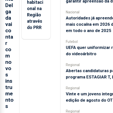
garantir apreensão da 
habitaci
Del
onal na
ga
Nacional
Região
da
Autoridades já apreen
através
vai
mais cocaína em 2026 
do PRR
co
em todo o ano de 2025
nta
Futebol
r
UEFA quer uniformizar 
co
do videoárbitro
m
no
Regional
vo
Abertas candidaturas p
s
programa ESTAGIAR T, L
ins
tru
Regional
me
Vinte e um jovens inte
nto
edição de agosto do OT
s
Regional