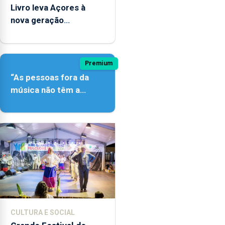
Livro leva Açores à
nova geração
açordescendente
Premium
“As pessoas fora da
música não têm a
noção do quão difícil é
produzir uma música”
CULTURA E SOCIAL