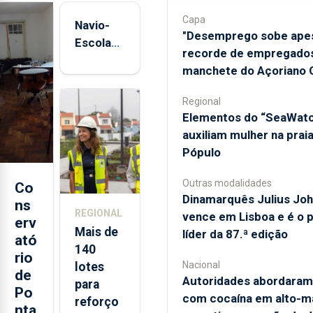
dia!
Capa
Navio-
"Desemprego sobe ape
Escola
Inclui acesso à
recorde de empregados
Sagres
totalidade das edições
manchete do Açoriano O
impressas, em formato
está de
digital, dos jornais e dos
regresso
Regional
respetivos suplementos
aos
​Elementos do “SeaWat
semanais ou da revista.
Açores
auxiliam mulher na prai
Pópulo
ASSINE HOJE
Outras modalidades
Co
Já sou assinante
Dinamarquês Julius Jo
ns
REGIONAL
vence em Lisboa e é o 
erv
Mais de
líder da 87.ª edição
ató
140
rio
Nacional
lotes
de
Autoridades abordaram
para
Po
com cocaína em alto-m
reforço
nta