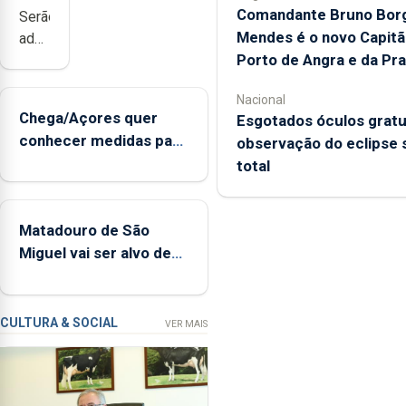
Comandante Bruno Bor
Serão
Mendes é o novo Capitã
adquiridos
Porto de Angra e da Pra
instrumentos
de
Nacional
sopro,
Chega/Açores quer
Esgotados óculos gratu
uma
conhecer medidas para
observação do eclipse 
harpa,
controlar a dívida
total
tímpanos
pública regional
e
estrados,
Matadouro de São
permitindo
Miguel vai ser alvo de
reforçar
requalificação
as
condições
de
CULTURA & SOCIAL
VER MAIS
ensino
da
instituição