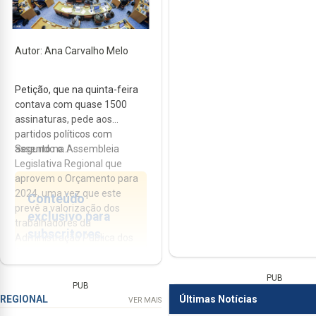
Autor: Ana Carvalho Melo
Petição, que na quinta-feira
contava com quase 1500
assinaturas, pede aos
partidos políticos com
assento na Assembleia
Segundo o...
Legislativa Regional que
aprovem o Orçamento para
2024, uma vez que este
Conteúdo
prevê a valorização dos
exclusivo para
trabalhadores da
subscritores.
Administração Pública dos
Açores.
Estar informado
PUB
PUB
custa menos do
Últimas Notícias
REGIONAL
VER MAIS
que um café por