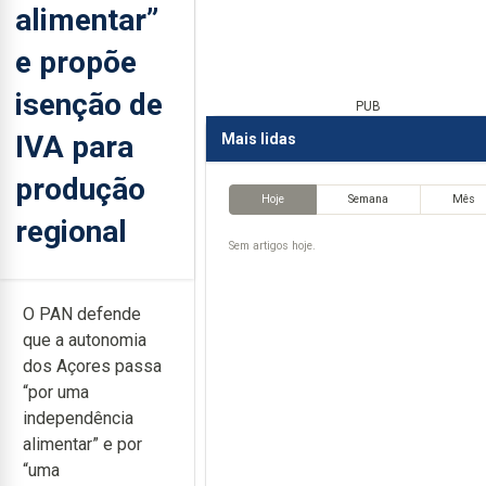
alimentar”
e propõe
isenção de
PUB
IVA para
Mais lidas
produção
Hoje
Semana
Mês
regional
Sem artigos hoje.
O PAN defende
que a autonomia
dos Açores passa
“por uma
independência
alimentar” e por
“uma