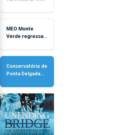
anos de carreira
no Coliseu
Micaelense
MEO Monte
Verde regressa
com reforço da
acessibilidade
Conservatório de
Ponta Delgada
vai contar com
novos
instrumentos