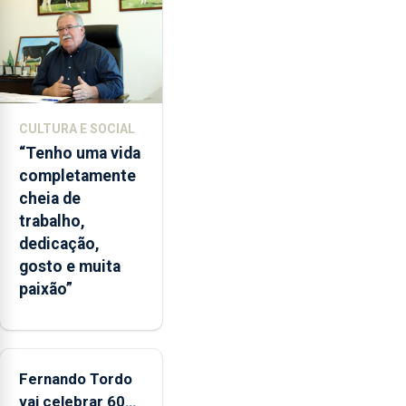
lapas
entre
2022
e
2026.
A
CULTURA E SOCIAL
ilha
“Tenho uma vida
das
completamente
Flores
cheia de
apresenta
trabalho,
um
dedicação,
“decréscimo
gosto e muita
significativo”
paixão”
da
CPUE
entre
2022
e
Fernando Tordo
2025
vai celebrar 60