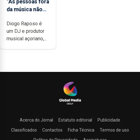
“As pessoas fora
da música não
têm a noção do
Diogo Raposo é
quão difícil é
um DJ e produtor
produzir uma
musical açoriano,...
música”
Acerca do Jornal
Estatuto editorial
Publicidade
Classificados
Contactos
Ficha Técnica
Termos de uso