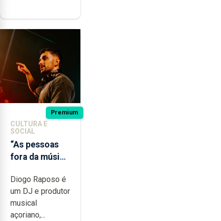
Premium
CULTURA E
SOCIAL
“As pessoas
fora da música
não têm a
Diogo Raposo é
noção do quão
um DJ e produtor
difícil é
musical
produzir uma
açoriano,...
música”