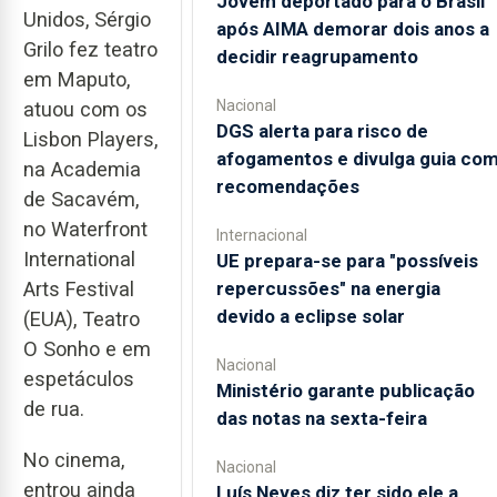
Jovem deportado para o Brasil
Unidos, Sérgio
após AIMA demorar dois anos a
Grilo fez teatro
decidir reagrupamento
em Maputo,
Nacional
atuou com os
DGS alerta para risco de
Lisbon Players,
afogamentos e divulga guia co
na Academia
recomendações
de Sacavém,
no Waterfront
Internacional
International
UE prepara-se para "possíveis
repercussões" na energia
Arts Festival
devido a eclipse solar
(EUA), Teatro
O Sonho e em
Nacional
espetáculos
Ministério garante publicação
de rua.
das notas na sexta-feira
No cinema,
Nacional
entrou ainda
Luís Neves diz ter sido ele a