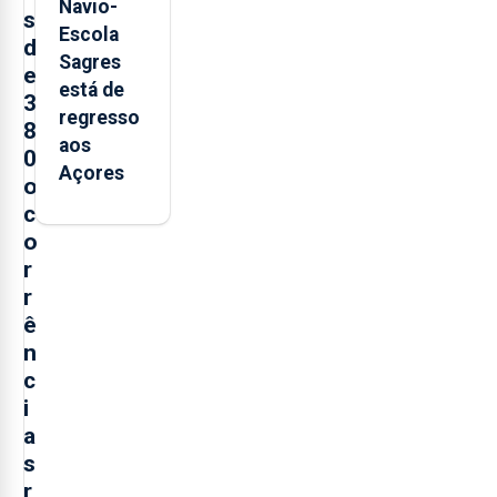
Navio-
s
Escola
d
Sagres
e
está de
3
regresso
8
aos
0
Açores
o
c
o
r
r
ê
n
c
i
a
s
r