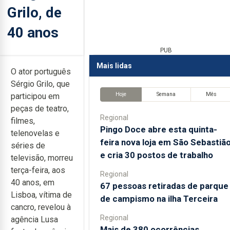
Grilo, de
40 anos
PUB
Mais lidas
O ator português
Sérgio Grilo, que
Hoje
Semana
Mês
participou em
peças de teatro,
Regional
filmes,
Pingo Doce abre esta quinta-
telenovelas e
feira nova loja em São Sebastiã
séries de
e cria 30 postos de trabalho
televisão, morreu
terça-feira, aos
Regional
40 anos, em
67 pessoas retiradas de parque
Lisboa, vítima de
de campismo na ilha Terceira
cancro, revelou à
Regional
agência Lusa
Mais de 380 ocorrências