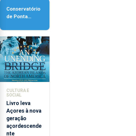
acessibilidade
Conservatório
de Ponta
Delgada vai
contar com
novos
instrumentos
CULTURA E
SOCIAL
Livro leva
Açores à nova
geração
açordescende
nte