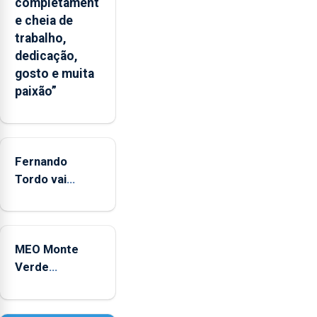
completament
“decréscimo
e cheia de
significativo”
trabalho,
da
dedicação,
CPUE
gosto e muita
entre
paixão”
2022
e
2025
Fernando
Tordo vai
celebrar 60
anos de
carreira no
MEO Monte
Coliseu
Verde
Micaelense
regressa com
reforço da