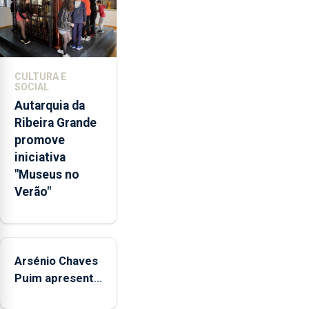
através
da
promoção
de
competências
CULTURA E
pessoais,
SOCIAL
emocionais
Autarquia da
e
Ribeira Grande
sociais
promove
junto
iniciativa
das
"Museus no
crianças
Verão"
Arsénio Chaves
Puim apresenta
obras na