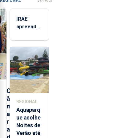
REGIONAL
VER MAIS
IRAE
apreendeu
mais de 32
toneladas
de
alimentos
entre
2021 e
2025 nos
Açores
C
â
REGIONAL
m
Aquaparq
a
ue acolhe
r
Noites de
a
Verão até
d