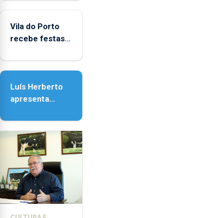
Biblioteca de
Vila do Porto
Vila do Porto
recebe festas
em honra de
Nossa Senhora
da Assunção
Luís Herberto
apresenta
‘Lugares da
Paisagem’
CULTURA E