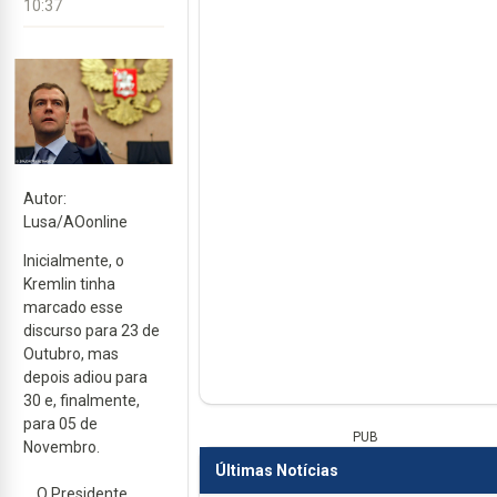
10:37
Autor:
Lusa/AOonline
Inicialmente, o
Kremlin tinha
marcado esse
discurso para 23 de
Outubro, mas
depois adiou para
30 e, finalmente,
para 05 de
PUB
Novembro.
Últimas Notícias
O Presidente