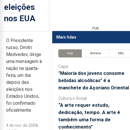
eleições
nos EUA
PUB
Mais lidas
O Presidente
russo, Dmitri
Hoje
Semana
Mês
Medvedev, dirige
uma mensagem à
Capa
nação na quarta-
"Maioria dos jovens consome
feira, um dia
bebidas alcoólicas" é a
depois das
manchete do Açoriano Oriental
eleições nos
Estados Unidos,
Cultura e Social
foi confirmado
“A arte requer estudo,
oficialmente.
dedicação, tempo. A arte é
também uma forma de
4 de nov. de 2008,
conhecimento”