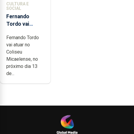
CULTURA E
SOCIAL
Fernando
Tordo vai
celebrar 60
Fernando Tordo
anos de
vai atuar no
carreira no
Coliseu
Coliseu
Micaelense, no
Micaelense
próximo dia 13
de...