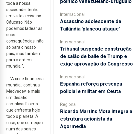
político venezuelano-uruguaio
toda a nossa
sociedade, tenho
Internacional
em vista a crise no
Assassino adolescente da
Cáucaso. Não
Tailândia 'planeou ataque'
podemos ladear as
suas
consequências, não
Internacional
só para o nosso
Tribunal suspende construção
país, mas também
de salão de baile de Trump e
para a ordem
exige aprovação do Congresso
mundial”.
Internacional
“A crise financeira
Espanha reforça presença
mundial, continua
policial e militar em Ceuta
Medvedev, é mais
um desafio
complicadíssimo
Regional
que enfrenta hoje
Ricardo Martins Mota integra a
todo o planeta. A
estrutura acionista da
crise, que começou
Açormedia
num dos países