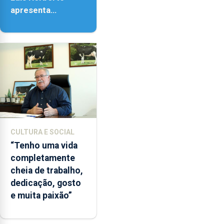
apresenta
‘Lugares da
Paisagem’
CULTURA E SOCIAL
“Tenho uma vida
completamente
cheia de trabalho,
dedicação, gosto
e muita paixão”