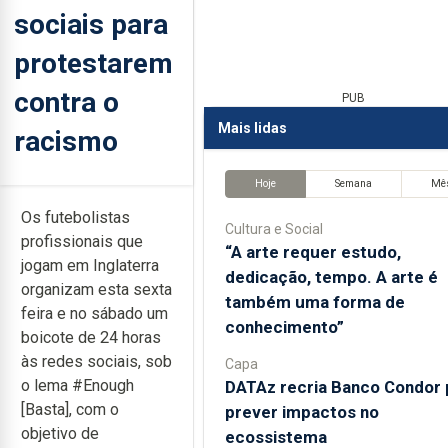
sociais para
protestarem
contra o
PUB
Mais lidas
racismo
Hoje
Semana
Mê
Os futebolistas
Cultura e Social
profissionais que
“A arte requer estudo,
jogam em Inglaterra
dedicação, tempo. A arte é
organizam esta sexta
também uma forma de
feira e no sábado um
conhecimento”
boicote de 24 horas
às redes sociais, sob
Capa
o lema #Enough
DATAz recria Banco Condor 
[Basta], com o
prever impactos no
objetivo de
ecossistema