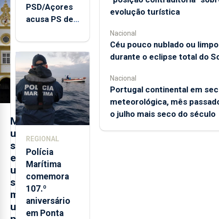
PSD/Açores
evolução turística
acusa PS de
"posição
Nacional
contraditória"
Céu pouco nublado ou limpo
sobre
durante o eclipse total do So
evolução
Nacional
turística
Portugal continental em sec
meteorológica, mês passado
o julho mais seco do século
M
u
REGIONAL
s
Polícia
e
Marítima
u
comemora
s
107.º
m
aniversário
u
em Ponta
n