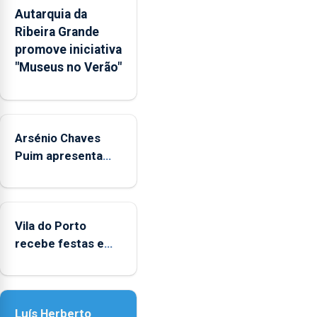
integrados
Autarquia da
na
Ribeira Grande
Rede
promove iniciativa
Municipal
"Museus no Verão"
de
Museus
aos
sábados
Arsénio Chaves
durante
o
Puim apresenta
mês
obras na Biblioteca
de
de Vila do Porto
agosto,
entre
Vila do Porto
as
recebe festas em
14h00
honra de Nossa
e
Senhora da
as
Assunção
18h00.
Luís Herberto