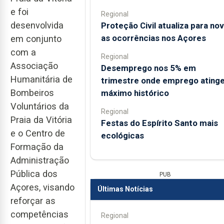
e foi
Regional
desenvolvida
Proteção Civil atualiza para no
as ocorrências nos Açores
em conjunto
com a
Regional
Associação
Desemprego nos 5% em
Humanitária de
trimestre onde emprego ating
Bombeiros
máximo histórico
Voluntários da
Regional
Praia da Vitória
Festas do Espírito Santo mais
e o Centro de
ecológicas
Formação da
Administração
Pública dos
PUB
Açores, visando
Últimas Notícias
reforçar as
competências
Regional