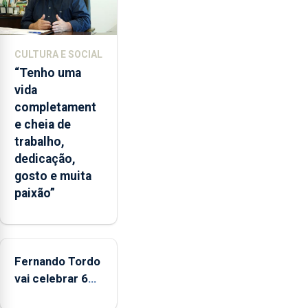
2026.
A
ilha
CULTURA E SOCIAL
das
“Tenho uma
Flores
vida
apresenta
completament
um
e cheia de
“decréscimo
trabalho,
significativo”
dedicação,
da
gosto e muita
CPUE
paixão”
entre
2022
e
2025
Fernando Tordo
vai celebrar 60
anos de carreira