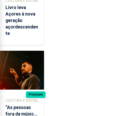
CULTURA E SOCIAL
Livro leva
Açores à nova
geração
açordescenden
te
Premium
CULTURA E SOCIAL
“As pessoas
fora da música