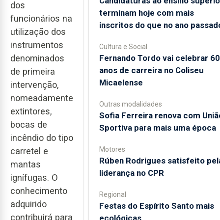
Candidaturas ao ensino superio
dos
terminam hoje com mais
funcionários na
inscritos do que no ano passad
utilização dos
instrumentos
Cultura e Social
Fernando Tordo vai celebrar 60
denominados
anos de carreira no Coliseu
de primeira
Micaelense
intervenção,
nomeadamente
Outras modalidades
extintores,
Sofia Ferreira renova com Uniã
bocas de
Sportiva para mais uma época
incêndio do tipo
Motores
carretel e
Rúben Rodrigues satisfeito pel
mantas
liderança no CPR
ignífugas. O
conhecimento
Regional
adquirido
Festas do Espírito Santo mais
contribuirá para
ecológicas