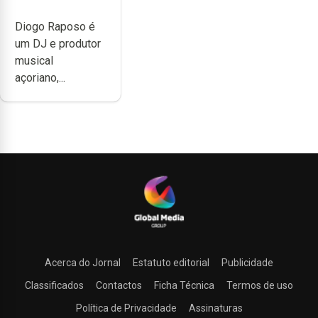
não têm a
Diogo Raposo é
noção do quão
um DJ e produtor
difícil é
musical
produzir uma
açoriano,...
música”
Acerca do Jornal
Estatuto editorial
Publicidade
Classificados
Contactos
Ficha Técnica
Termos de uso
Política de Privacidade
Assinaturas