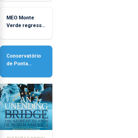
no Coliseu
Micaelense
MEO Monte
Verde regressa
com reforço da
acessibilidade
Conservatório
de Ponta
Delgada vai
contar com
novos
instrumentos