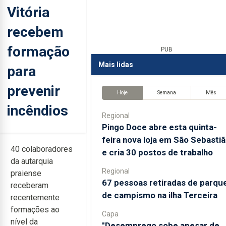
Vitória
recebem
formação
PUB
Mais lidas
para
prevenir
Hoje
Semana
Mês
incêndios
Regional
Pingo Doce abre esta quinta-
feira nova loja em São Sebasti
40 colaboradores
e cria 30 postos de trabalho
da autarquia
Regional
praiense
67 pessoas retiradas de parqu
receberam
de campismo na ilha Terceira
recentemente
formações ao
Capa
nível da
"Desemprego sobe apesar de