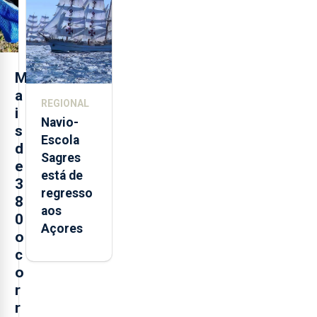
loja em
São
Sebastião
e cria 30
postos de
M
trabalho
a
REGIONAL
i
Navio-
s
Escola
d
Sagres
e
está de
3
regresso
8
aos
0
Açores
o
c
o
r
r