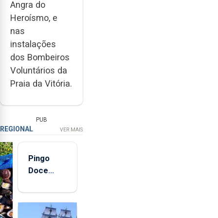
Angra do
Heroísmo, e
nas
instalações
dos Bombeiros
Voluntários da
Praia da Vitória.
PUB
REGIONAL
VER MAIS
Pingo
Doce
abre esta
quinta-
feira nova