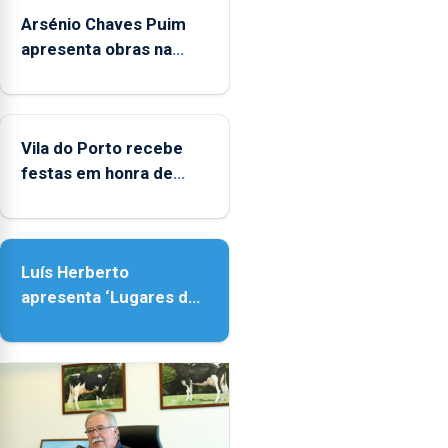
crianças
Arsénio Chaves Puim
apresenta obras na
Biblioteca de Vila do
Porto
Vila do Porto recebe
festas em honra de
Nossa Senhora da
Assunção
Luís Herberto
apresenta ‘Lugares da
Paisagem’