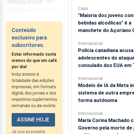
regional da PSP dos
colocados nos
Açores,
Capa
aeroportos da Região
"Maioria dos jovens co
superintendente-chefe
até ao final deste
bebidas alcoólicas" é a
Hélder Valente Dias,
semestre.
manchete do Açoriano O
Conteúdo
admitiu que a PSP
exclusivo para
necessita de reforçar
Internacional
subscritores.
os seus efetivos,
Polícia canadiana acusa
Estar informado custa
sobretudo após a
adolescentes do ataque
menos do que um café
transferência de
consulado dos EUA em 
por dia!
competências do
Inclui acesso à
Internacional
extinto SEF para a PSP,
totalidade das edições
Modelo de IA da Meta in
impressas, em formato
nomeadamente...
sistema de outra empr
digital, dos jornais e dos
respetivos suplementos
forma autónoma
semanais ou da revista.
Internacional
ASSINE HOJE
María Corina Machado c
Governo pela morte de
Já sou assinante