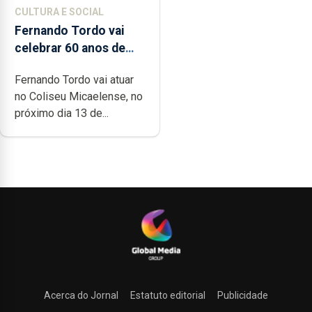
CULTURA E SOCIAL
Fernando Tordo vai
celebrar 60 anos de
carreira no Coliseu
Fernando Tordo vai atuar
Micaelense
no Coliseu Micaelense, no
próximo dia 13 de...
Acerca do Jornal
Estatuto editorial
Publicidade