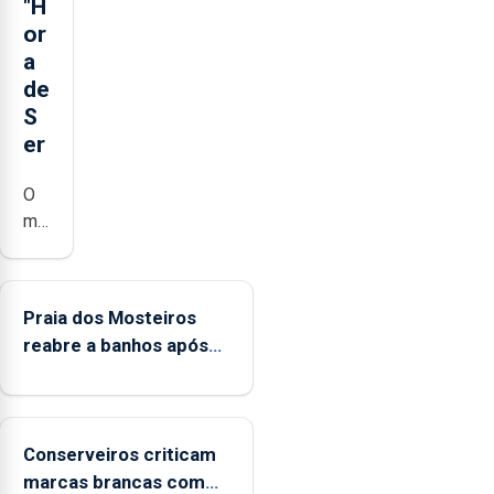
"H
or
a
de
S
er
O
município
da
Lagoa,
está
Praia dos Mosteiros
a
reabre a banhos após
implementar
terceira interditação
o
programa
“Hora
Conserveiros criticam
de
marcas brancas com
Ser”