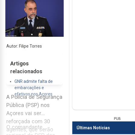
Autor: Filipe Torres
Artigos
relacionados
GNR admite falta de
embarcações e
efetivos nos Açores
A Polícia de Segurança
Pública (PSP) nos
Açores vai ser
PUB
reforçada com 30
O comandante
Últimas Notícias
agentes, que serão