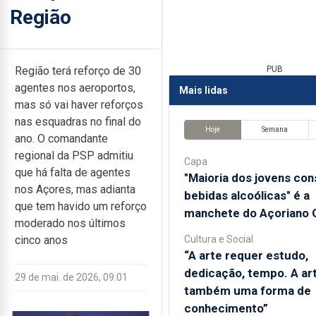
Região
Região terá reforço de 30
PUB
agentes nos aeroportos,
Mais lidas
mas só vai haver reforços
nas esquadras no final do
Hoje
Semana
ano. O comandante
regional da PSP admitiu
Capa
que há falta de agentes
"Maioria dos jovens co
nos Açores, mas adianta
bebidas alcoólicas" é a
que tem havido um reforço
manchete do Açoriano O
moderado nos últimos
Cultura e Social
cinco anos
“A arte requer estudo,
dedicação, tempo. A ar
29 de mai. de 2026, 09:01
também uma forma de
conhecimento”