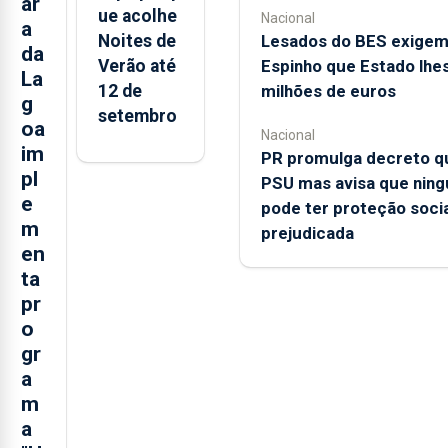
ar
ue acolhe
Nacional
a
Lesados do BES exige
Noites de
da
Espinho que Estado lhe
Verão até
La
milhões de euros
12 de
g
setembro
oa
Nacional
im
PR promulga decreto qu
pl
PSU mas avisa que nin
e
pode ter proteção socia
m
prejudicada
en
ta
pr
o
gr
a
m
a