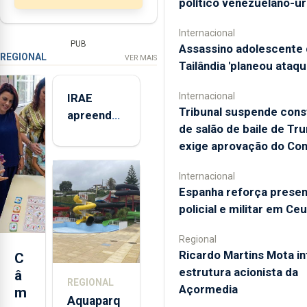
político venezuelano-u
Internacional
PUB
Assassino adolescente 
REGIONAL
VER MAIS
Tailândia 'planeou ataqu
Internacional
IRAE
Tribunal suspende con
apreendeu
de salão de baile de Tr
mais de 32
exige aprovação do Co
toneladas
de
Internacional
alimentos
Espanha reforça prese
entre
policial e militar em Ce
2021 e
2025 nos
Regional
Açores
Ricardo Martins Mota in
C
estrutura acionista da
â
REGIONAL
Açormedia
m
Aquaparq