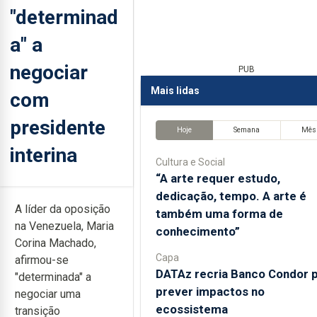
"determinad
a" a
negociar
PUB
Mais lidas
com
presidente
Hoje
Semana
Mês
interina
Cultura e Social
“A arte requer estudo,
dedicação, tempo. A arte é
A líder da oposição
também uma forma de
na Venezuela, Maria
conhecimento”
Corina Machado,
Capa
afirmou-se
DATAz recria Banco Condor 
"determinada" a
prever impactos no
negociar uma
ecossistema
transição