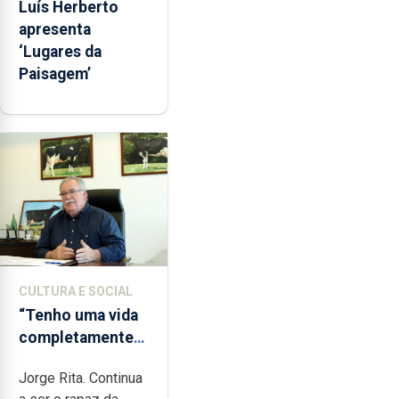
Luís Herberto
apresenta
‘Lugares da
Paisagem’
CULTURA E SOCIAL
“Tenho uma vida
completamente
cheia de trabalho,
Jorge Rita. Continua
dedicação, gosto