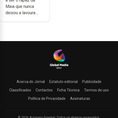
a ser o rapaz da
e muita paixão”
Maia que nunca
deixou a lavoura....
Acerca do Jornal
Estatuto editorial
Publicidade
Classificados
Contactos
Ficha Técnica
Termos de uso
Política de Privacidade
Assinaturas
© 2026 Açoriano Oriental. Todos os direitos reservados.