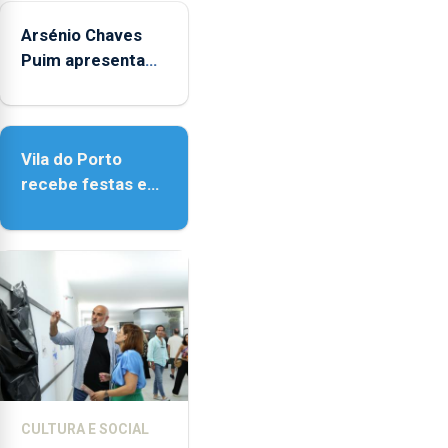
Verão"
Arsénio Chaves
Puim apresenta
obras na
Biblioteca de Vila
do Porto
Vila do Porto
recebe festas em
honra de Nossa
Senhora da
Assunção
CULTURA E SOCIAL