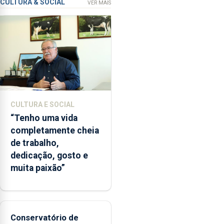
de
CULTURA & SOCIAL
VER MAIS
ensino
da
instituição
CULTURA E SOCIAL
“Tenho uma vida
completamente cheia
de trabalho,
dedicação, gosto e
muita paixão”
Conservatório de