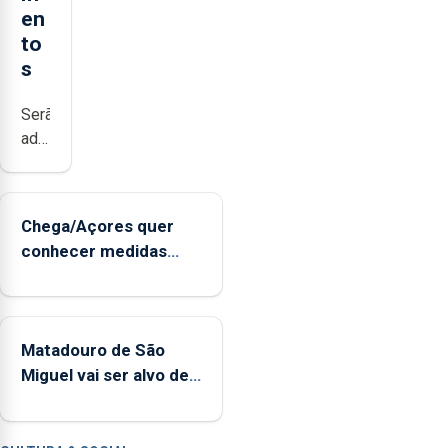
en
to
s
Serão
adquiridos
instrumentos
de
sopro,
Chega/Açores quer
uma
conhecer medidas
harpa,
para controlar a dívida
tímpanos
pública regional
e
estrados,
Matadouro de São
permitindo
Miguel vai ser alvo de
reforçar
requalificação
as
condições