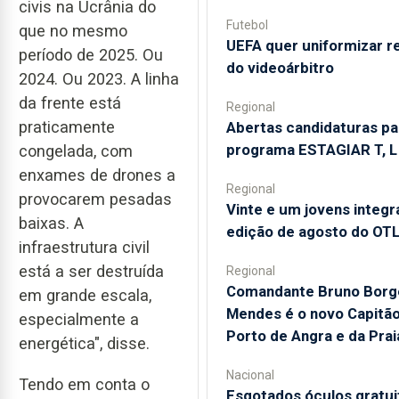
civis na Ucrânia do
Futebol
que no mesmo
UEFA quer uniformizar r
período de 2025. Ou
do videoárbitro
2024. Ou 2023. A linha
da frente está
Regional
praticamente
Abertas candidaturas pa
programa ESTAGIAR T, L
congelada, com
enxames de drones a
Regional
provocarem pesadas
Vinte e um jovens integ
baixas. A
edição de agosto do OT
infraestrutura civil
está a ser destruída
Regional
Comandante Bruno Borg
em grande escala,
Mendes é o novo Capitã
especialmente a
Porto de Angra e da Prai
energética", disse.
Nacional
Tendo em conta o
Esgotados óculos gratui