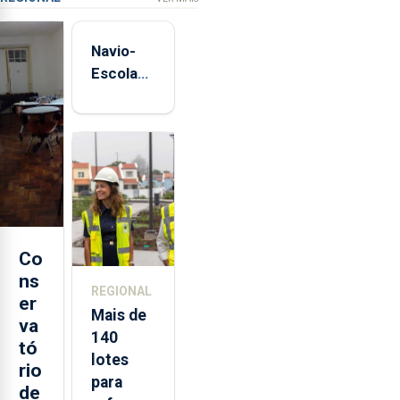
Navio-
Escola
Sagres
está de
regresso
aos
Açores
Co
ns
REGIONAL
er
Mais de
va
140
tó
lotes
rio
para
de