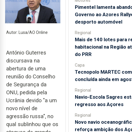
Motores
Pimentel lamenta aband
Governo ao Azores Rally
desporto automóvel
Autor: Lusa/AO Online
Regional
Mais de 140 lotes para r
habitacional na Região a
António Guterres
do PRR
discursava na
Capa
abertura de uma
Tecnopolo MARTEC com
reunião do Conselho
concluída ainda em agos
de Segurança da
Regional
ONU, pedida pela
Navio-Escola Sagres est
Ucrânia devido "a um
regresso aos Açores
novo nível de
Regional
agressão russa", no
Novo navio oceanográfi
qual sublinhou que os
reforça ambição dos Aç