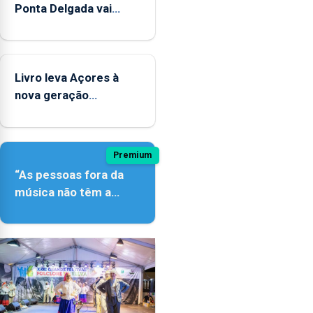
Ponta Delgada vai
contar com novos
instrumentos
Livro leva Açores à
nova geração
açordescendente
Premium
“As pessoas fora da
música não têm a
noção do quão difícil é
produzir uma música”