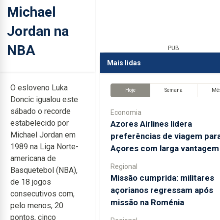
Michael
Jordan na
NBA
PUB
Mais lidas
O esloveno Luka
Hoje
Semana
Mê
Doncic igualou este
sábado o recorde
Economia
estabelecido por
Azores Airlines lidera
Michael Jordan em
preferências de viagem par
1989 na Liga Norte-
Açores com larga vantagem
americana de
Regional
Basquetebol (NBA),
Missão cumprida: militares
de 18 jogos
açorianos regressam após
consecutivos com,
missão na Roménia
pelo menos, 20
pontos, cinco