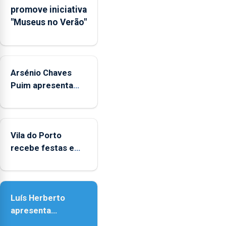
Rede
promove iniciativa
Municipal
"Museus no Verão"
de
Museus
aos
sábados
Arsénio Chaves
durante
o
Puim apresenta
mês
obras na Biblioteca
de
de Vila do Porto
agosto,
entre
Vila do Porto
as
recebe festas em
14h00
honra de Nossa
e
Senhora da
as
Assunção
18h00.
Luís Herberto
apresenta
‘Lugares da