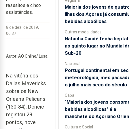
Regional
ressaltos e cinco
Maioria dos jovens de quatr
assistências.
ilhas dos Açores já consumi
bebidas alcoólicas
8 de dez. de 2019,
Outras modalidades
06:37
Natacha Candé fecha heptat
no quinto lugar no Mundial d
Sub-20
Autor: AO Online/ Lusa
Nacional
Portugal continental em sec
Na vitória dos
meteorológica, mês passado
Dallas Mavericks
o julho mais seco do século
sobre os New
Capa
Orleans Pelicans
"Maioria dos jovens consom
(130-84), Doncic
bebidas alcoólicas" é a
registou 28
manchete do Açoriano Orien
pontos, nove
Cultura e Social