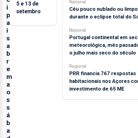
Nacional
5 e 13 de
i
Céu pouco nublado ou limpo
setembro
p
durante o eclipse total do So
a
i
Nacional
Portugal continental em sec
s
meteorológica, mês passado
a
o julho mais seco do século
b
r
Regional
e
PRR financia 767 respostas
m
habitacionais nos Açores c
a
investimento de 65 ME
o
s
s
á
b
a