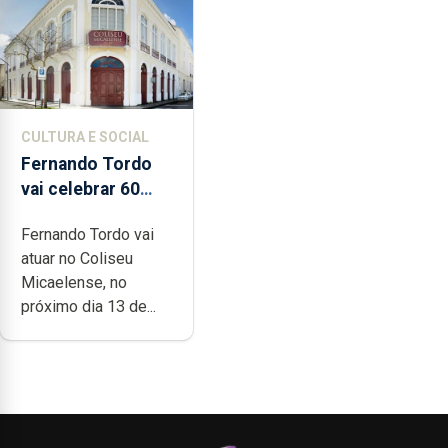
CULTURA E SOCIAL
Fernando Tordo
vai celebrar 60
anos de carreira
Fernando Tordo vai
no Coliseu
atuar no Coliseu
Micaelense
Micaelense, no
próximo dia 13 de...