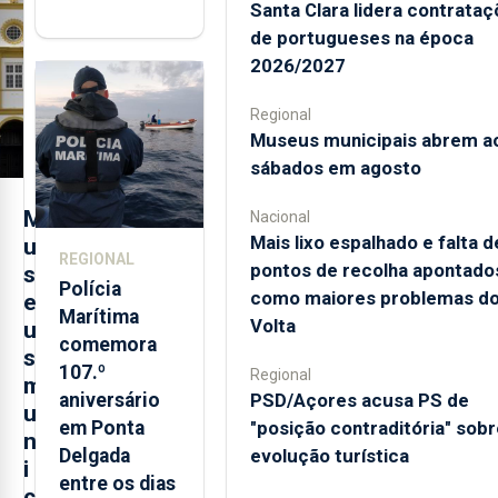
Santa Clara lidera contrata
"posição
de portugueses na época
contraditória"
2026/2027
sobre
evolução
Regional
turística
Museus municipais abrem a
sábados em agosto
M
Nacional
Mais lixo espalhado e falta d
u
REGIONAL
pontos de recolha apontado
s
Polícia
como maiores problemas d
e
Marítima
Volta
u
comemora
s
107.º
Regional
m
PSD/Açores acusa PS de
aniversário
u
"posição contraditória" sobr
em Ponta
n
evolução turística
Delgada
i
entre os dias
c