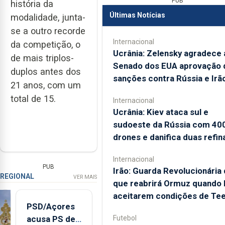
PUB
história da
Últimas Notícias
modalidade, junta-
se a outro recorde
Internacional
da competição, o
Ucrânia: Zelensky agradece 
de mais triplos-
Senado dos EUA aprovação 
duplos antes dos
sanções contra Rússia e Irã
21 anos, com um
total de 15.
Internacional
Ucrânia: Kiev ataca sul e
sudoeste da Rússia com 40
drones e danifica duas refin
Internacional
PUB
Irão: Guarda Revolucionária 
REGIONAL
VER MAIS
que reabrirá Ormuz quando
aceitarem condições de Te
PSD/Açores
Futebol
acusa PS de