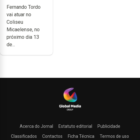
celebrar 60
Fernando Tordo
anos de
vai atuar no
carreira no
Coliseu
Coliseu
Micaelense, no
Micaelense
próximo dia 13
de...
Acerca do Jornal
Estatuto editorial
Publicidade
Classificados
Contactos
Ficha Técnica
Termos de uso