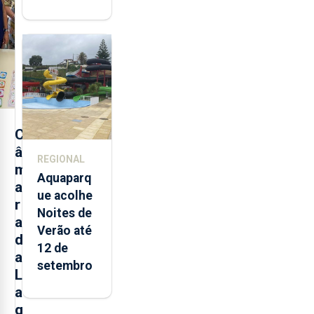
mais de 32
toneladas
de
alimentos
entre
2021 e
2025 nos
Açores
C
â
REGIONAL
m
Aquaparq
a
ue acolhe
r
Noites de
a
Verão até
d
12 de
a
setembro
L
a
g