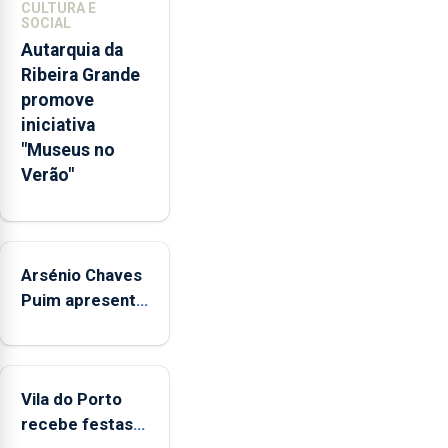
CULTURA E
pessoais,
SOCIAL
emocionais
Autarquia da
e
Ribeira Grande
sociais
promove
junto
iniciativa
das
"Museus no
crianças
Verão"
Arsénio Chaves
Puim apresenta
obras na
Biblioteca de
Vila do Porto
Vila do Porto
recebe festas