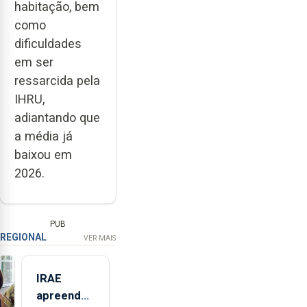
habitação, bem
como
dificuldades
em ser
ressarcida pela
IHRU,
adiantando que
a média já
baixou em
2026.
PUB
REGIONAL
VER MAIS
IRAE
apreendeu