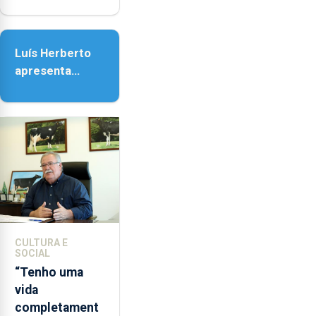
em honra de
Nossa Senhora
da Assunção
Luís Herberto
apresenta
‘Lugares da
Paisagem’
CULTURA E
SOCIAL
“Tenho uma
vida
completament