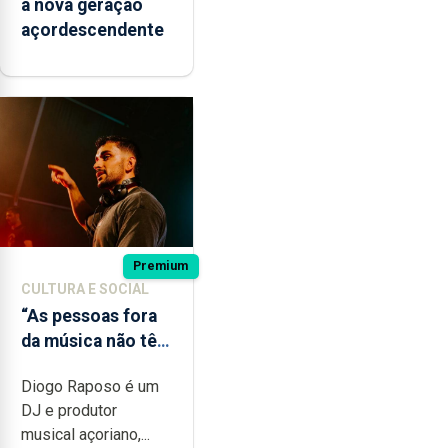
à nova geração
açordescendente
Premium
CULTURA E SOCIAL
“As pessoas fora
da música não têm
a noção do quão
Diogo Raposo é um
difícil é produzir
DJ e produtor
uma música”
musical açoriano,...