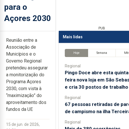
para o
Açores 2030
PUB
Mais lidas
Reunião entre a
Associação de
Hoje
Semana
Mê
Municípios e o
Governo Regional
Regional
pretendeu assegurar
Pingo Doce abre esta quinta
a monitorização do
feira nova loja em São Sebas
Programa Açores
e cria 30 postos de trabalho
2030, com vista à
“maximização” do
Regional
aproveitamento dos
67 pessoas retiradas de pa
fundos da UE
de campismo na ilha Terceir
Regional
15 de jun. de 2026,
Mais de 380 ocorrências