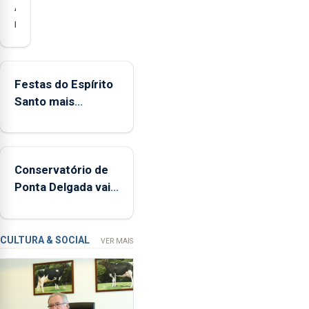
Açores
registaram
mais
de
380
Festas do Espírito
ocorrências
Santo mais
e
ecológicas
mais
de
160
Conservatório de
inspeções
Ponta Delgada vai
relacionadas
contar com novos
com
instrumentos
a
apanha
CULTURA & SOCIAL
VER MAIS
ilegal
de
lapas
entre