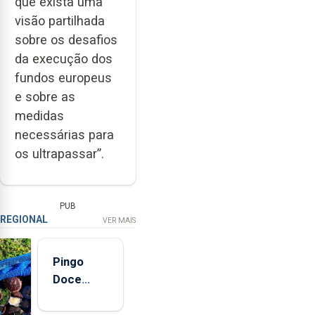
que exista uma
visão partilhada
sobre os desafios
da execução dos
fundos europeus
e sobre as
medidas
necessárias para
os ultrapassar”.
PUB
REGIONAL
VER MAIS
Pingo
Doce
abre esta
quinta-