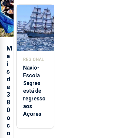
feira nova
loja em
São
Sebastião
e cria 30
postos de
M
trabalho
a
REGIONAL
i
Navio-
s
Escola
d
Sagres
e
está de
3
regresso
8
aos
0
Açores
o
c
o