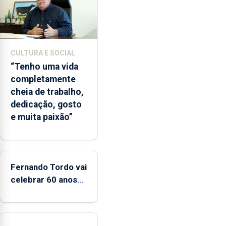
2022
e
2026.
A
CULTURA E SOCIAL
ilha
“Tenho uma vida
das
completamente
Flores
cheia de trabalho,
apresenta
dedicação, gosto
um
e muita paixão”
“decréscimo
significativo”
da
CPUE
entre
Fernando Tordo vai
2022
celebrar 60 anos
e
de carreira no
2025
Coliseu Micaelense