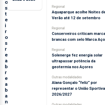
o
Regional
s
Aquaparque acolhe Noites d
t
Verão até 12 de setembro
e
i
Regional
r
Conserveiros criticam marc
o
brancas com selo Marca Aço
s
r
Regional
e
Solenerge fez energia solar
a
ultrapassar potência da
b
geotermia nos Açores
r
Outras modalidades
e
Alana Gonçalo “feliz” por
a
representar o União Sportiv
b
2026/2027
a
n
Outras modalidades