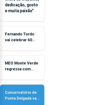
dedicação, gosto
e muita paixão”
Fernando Tordo
vai celebrar 60
anos de carreira
no Coliseu
Micaelense
MEO Monte Verde
regressa com
reforço da
acessibilidade
Conservatório de
Ponta Delgada vai
contar com novos