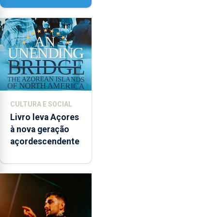
instrumentos
CULTURA E SOCIAL
Livro leva Açores
à nova geração
açordescendente