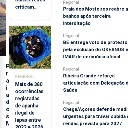
Regional
criticam
Praia dos Mosteiros reabre a
marcas
banhos após terceira
brancas com
interditação
selo Marca
Açores
Regional
BE entrega voto de protesto
pela exclusão do OKEANOS 
IMAR de cerimónia oficial
P
Regional
r
Ribeira Grande reforça
REGIONAL
a
articulação com Delegação 
Mais de 380
i
Saúde
ocorrências
a
registadas
d
Regional
de apanha
o
Chega/Açores defende medi
ilegal de
s
urgentes para travar subida 
lapas entre
M
rendas prevista para 2027
2022 e 2026