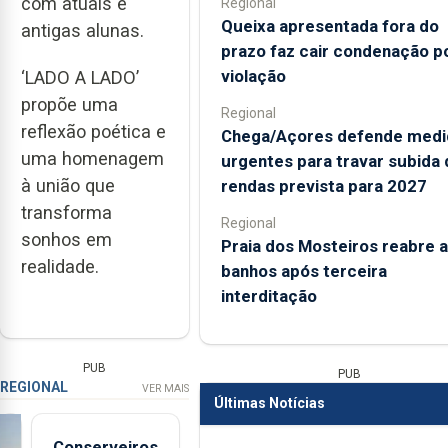
com atuais e
Regional
Queixa apresentada fora do
antigas alunas.
prazo faz cair condenação p
violação
‘LADO A LADO’
propõe uma
Regional
reflexão poética e
Chega/Açores defende medi
uma homenagem
urgentes para travar subida 
à união que
rendas prevista para 2027
transforma
Regional
sonhos em
Praia dos Mosteiros reabre a
realidade.
banhos após terceira
interditação
PUB
PUB
REGIONAL
VER MAIS
Últimas Notícias
Conserveiros