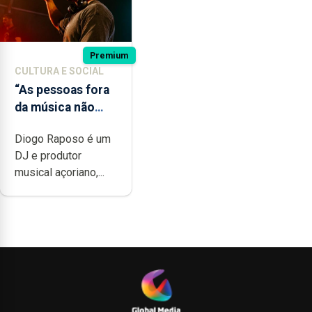
Premium
CULTURA E SOCIAL
“As pessoas fora
da música não
têm a noção do
Diogo Raposo é um
quão difícil é
DJ e produtor
produzir uma
musical açoriano,...
música”