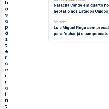
h
Natacha Candé em quarto no
o
heptatlo nos Estados Unidos
s
a
Motores
p
Luís Miguel Rego sem press
ó
para fechar já o campeonato
s
t
e
r
c
e
i
r
a
i
n
t