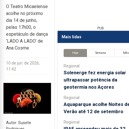
O Teatro Micaelense
acolhe no próximo
dia 14 de junho,
pelas 17h00, o
PUB
espetáculo de dança
Mais lidas
‘LADO A LADO’ de
Ana Cosme
Hoje
Semana
Mê
10 de jun. de 2026,
Regional
11:42
Solenerge fez energia solar
ultrapassar potência da
geotermia nos Açores
Regional
Aquaparque acolhe Noites d
Verão até 12 de setembro
Regional
Autor: Susete
IRAE apreendeu mais de 32
Rodrigues