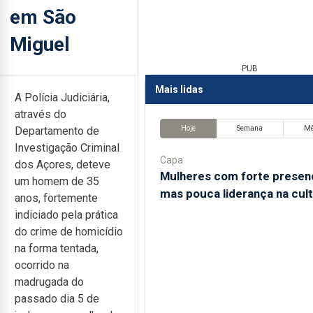
em São
Miguel
PUB
Mais lidas
A Polícia Judiciária,
através do
Hoje
Semana
M
Departamento de
Investigação Criminal
Capa
dos Açores, deteve
Mulheres com forte presen
um homem de 35
mas pouca liderança na cul
anos, fortemente
indiciado pela prática
do crime de homicídio
na forma tentada,
ocorrido na
madrugada do
passado dia 5 de