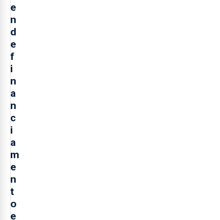
e
n
d
e
f
i
n
a
n
c
i
a
m
e
n
t
o
e