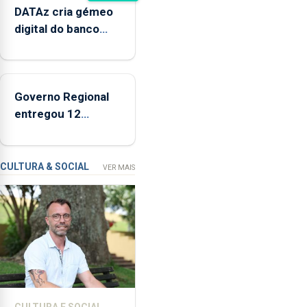
de
DATAz cria gémeo
Ponta
digital do banco
Delgada
Condor para prever
defendeu
impactos no
a
ecossistema
criação
Governo Regional
de
entregou 12
um
apartamentos na
modelo
freguesia da Maia
de
CULTURA & SOCIAL
VER MAIS
financiamento
para
os
bombeiros
dos
Açores
com
responsabilidades
partilhadas
CULTURA E SOCIAL