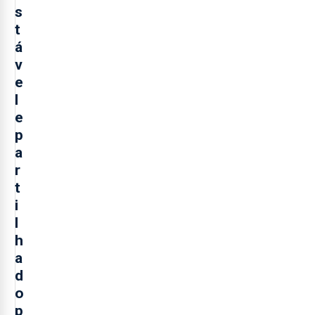
s
t
á
v
e
l
e
p
a
r
t
i
l
h
a
d
o
p