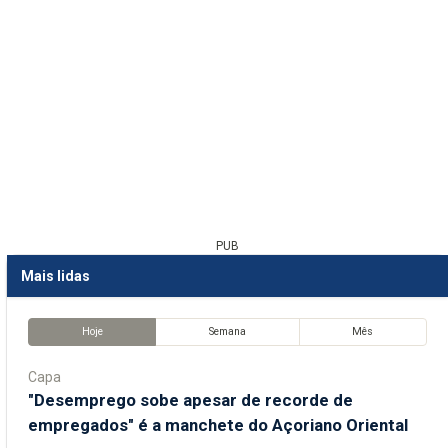
PUB
Mais lidas
Hoje
Semana
Mês
Capa
"Desemprego sobe apesar de recorde de
empregados" é a manchete do Açoriano Oriental