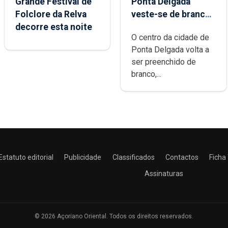
Grande Festival de
Ponta Delgada
Folclore da Relva
veste-se de branco
decorre esta noite
sábado
O centro da cidade de
Ponta Delgada volta a
ser preenchido de
branco,...
Estatuto editorial
Publicidade
Classificados
Contactos
Ficha
Assinaturas
© 2026 Açoriano Oriental. Todos os direitos reservados.