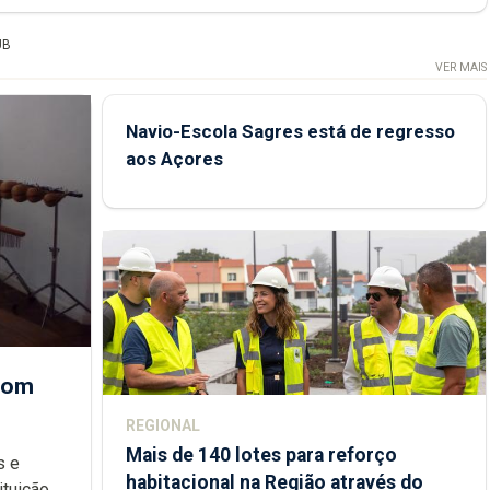
UB
VER MAIS
Navio-Escola Sagres está de regresso
aos Açores
 com
REGIONAL
Mais de 140 lotes para reforço
habitacional na Região através do
ondições de ensino da instituição