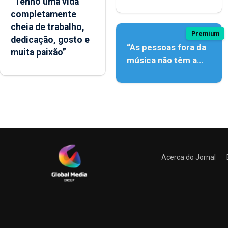
“Tenho uma vida
açordescendente
completamente
cheia de trabalho,
Premium
dedicação, gosto e
“As pessoas fora da
muita paixão”
música não têm a
noção do quão difícil
é produzir uma
música”
Acerca do Jornal