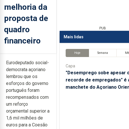
melhoria da
proposta de
quadro
PUB
Mais lidas
financeiro
Hoje
Semana
M
Eurodeputado social-
Capa
democrata açoriano
"Desemprego sobe apesar 
lembrou que os
recorde de empregados" é 
esforços do governo
manchete do Açoriano Orien
português foram
recompensados com
um reforço
orçamental superior a
1,6 mil milhões de
euros para a Coesão