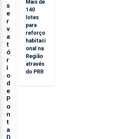
Mais de
s
140
e
lotes
r
para
v
reforço
a
habitaci
t
onal na
ó
Região
r
através
i
do PRR
o
d
e
P
o
n
t
a
D