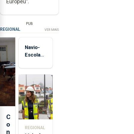
Europeu”.
PUB
REGIONAL
VER MAIS
Navio-
Escola
Sagres
está de
regresso
aos
Açores
C
o
REGIONAL
n