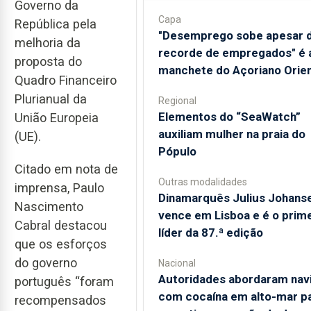
Governo da
Capa
República pela
"Desemprego sobe apesar 
melhoria da
recorde de empregados" é 
proposta do
manchete do Açoriano Orien
Quadro Financeiro
Plurianual da
Regional
​Elementos do “SeaWatch”
União Europeia
auxiliam mulher na praia do
(UE).
Pópulo
Citado em nota de
Outras modalidades
imprensa, Paulo
Dinamarquês Julius Johans
Nascimento
vence em Lisboa e é o prime
Cabral destacou
líder da 87.ª edição
que os esforços
do governo
Nacional
Autoridades abordaram nav
português “foram
com cocaína em alto-mar p
recompensados