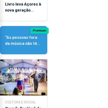
Livro leva Açores à
nova geração
açordescendente
Premium
“As pessoas fora
da música não têm
a noção do quão
difícil é produzir
uma música”
CULTURA E SOCIAL