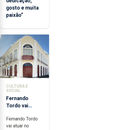
dedicação,
gosto e muita
paixão”
CULTURA E
SOCIAL
Fernando
Tordo vai
celebrar 60
Fernando Tordo
anos de
vai atuar no
carreira no