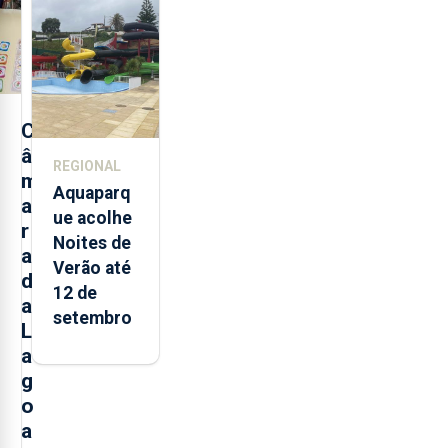
alimentos
entre
2021 e
2025 nos
Açores
C
â
REGIONAL
m
Aquaparq
a
ue acolhe
r
Noites de
a
Verão até
d
12 de
a
setembro
L
a
g
o
a