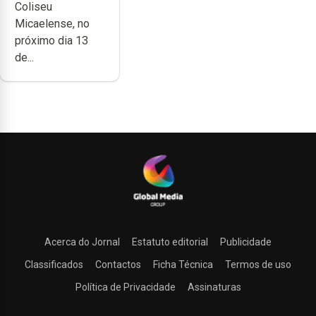
Coliseu
Coliseu
Micaelense, no
Micaelense
próximo dia 13
de...
Acerca do Jornal
Estatuto editorial
Publicidade
Classificados
Contactos
Ficha Técnica
Termos de uso
Política de Privacidade
Assinaturas