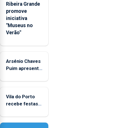
e
Ribeira Grande
sociais
promove
junto
iniciativa
das
"Museus no
crianças
Verão"
Arsénio Chaves
Puim apresenta
obras na
Biblioteca de
Vila do Porto
Vila do Porto
recebe festas
em honra de
Nossa Senhora
da Assunção