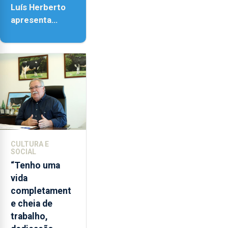
Luís Herberto
apresenta
‘Lugares da
Paisagem’
CULTURA E
SOCIAL
“Tenho uma
vida
completament
e cheia de
trabalho,