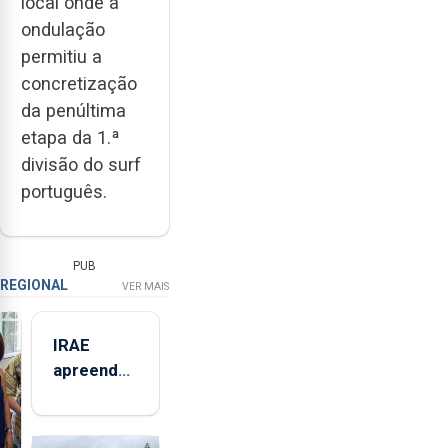
local onde a
ondulação
permitiu a
concretização
da penúltima
etapa da 1.ª
divisão do surf
português.
PUB
REGIONAL
VER MAIS
IRAE
apreendeu
mais de 32
toneladas
de