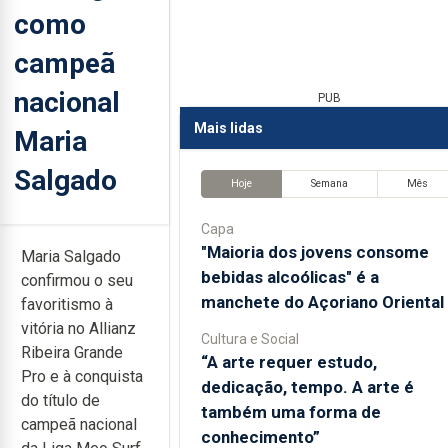
como
campeã
nacional
PUB
Mais lidas
Maria
Salgado
Hoje
Semana
Mês
Capa
"Maioria dos jovens consome
Maria Salgado
bebidas alcoólicas" é a
confirmou o seu
manchete do Açoriano Oriental
favoritismo à
vitória no Allianz
Cultura e Social
Ribeira Grande
“A arte requer estudo,
Pro e à conquista
dedicação, tempo. A arte é
do título de
também uma forma de
campeã nacional
conhecimento”