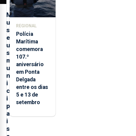
M
u
REGIONAL
s
Polícia
e
Marítima
u
comemora
s
107.º
m
aniversário
u
em Ponta
n
Delgada
i
entre os dias
c
5 e 13 de
i
setembro
p
a
i
s