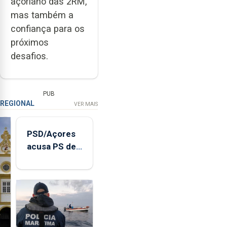
açoriano das 2RM,
mas também a
confiança para os
próximos
desafios.
PUB
REGIONAL
VER MAIS
PSD/Açores
acusa PS de
"posição
contraditória"
sobre
evolução
turística