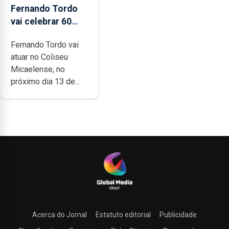
Fernando Tordo
vai celebrar 60
anos de carreira
Fernando Tordo vai
no Coliseu
atuar no Coliseu
Micaelense
Micaelense, no
próximo dia 13 de...
Acerca do Jornal
Estatuto editorial
Publicidade