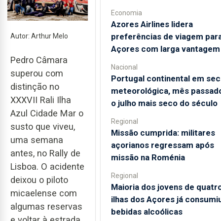
Economia
Azores Airlines lidera
preferências de viagem par
Autor: Arthur Melo
Açores com larga vantagem
Pedro Câmara
Nacional
superou com
Portugal continental em sec
distinção no
meteorológica, mês passado
XXXVII Rali Ilha
o julho mais seco do século
Azul Cidade Mar o
Regional
susto que viveu,
Missão cumprida: militares
uma semana
açorianos regressam após
antes, no Rally de
missão na Roménia
Lisboa. O acidente
Regional
deixou o piloto
Maioria dos jovens de quatr
micaelense com
ilhas dos Açores já consumi
algumas reservas
bebidas alcoólicas
e voltar à estrada