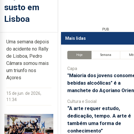
susto em
Lisboa
PUB
Mais lidas
Uma semana depois
do acidente no Rally
Hoje
Semana
Mê
de Lisboa, Pedro
Câmara somou mais
Capa
um triunfo nos
"Maioria dos jovens consom
Açores
bebidas alcoólicas" é a
manchete do Açoriano Orien
15 de jun. de 2026,
11:34
Cultura e Social
“A arte requer estudo,
dedicação, tempo. A arte é
também uma forma de
conhecimento”