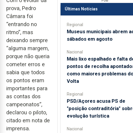
Com o evoluir da
PUB
prova, Pedro
Últimas Notícias
Câmara foi
“entrando no
Regional
Museus municipais abrem a
ritmo”, mas
sábados em agosto
deixando sempre
“alguma margem,
Nacional
porque não queria
Mais lixo espalhado e falta d
cometer erros e
pontos de recolha apontado
sabia que todos
como maiores problemas d
os pontos eram
Volta
importantes para
Regional
as contas dos
PSD/Açores acusa PS de
campeonatos”,
"posição contraditória" sobr
declarou o piloto,
evolução turística
citado em nota de
imprensa.
Nacional