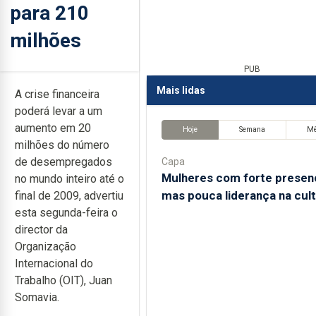
para 210
milhões
PUB
Mais lidas
A crise financeira
poderá levar a um
aumento em 20
Hoje
Semana
M
milhões do número
de desempregados
Capa
Mulheres com forte presen
no mundo inteiro até o
mas pouca liderança na cul
final de 2009, advertiu
esta segunda-feira o
director da
Organização
Internacional do
Trabalho (OIT), Juan
Somavia.