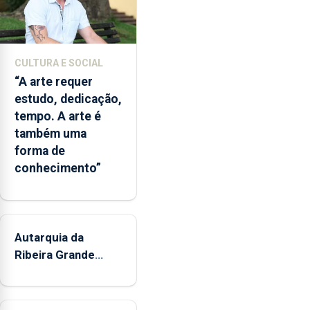
Açores
com
responsabilidades
partilhadas
CULTURA E SOCIAL
entre
“A arte requer
o
estudo, dedicação,
Governo
tempo. A arte é
Regional
também uma
e
forma de
os
conhecimento”
municípios.
Autarquia da
Ribeira Grande
promove iniciativa
"Museus no Verão"