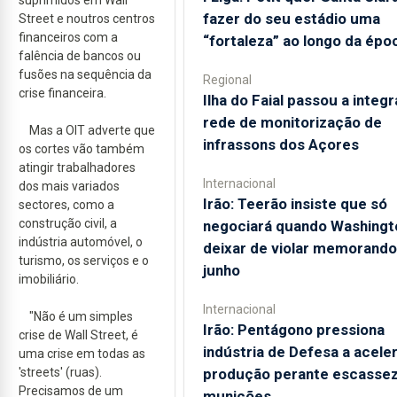
suprimidos em Wall
fazer do seu estádio uma
Street e noutros centros
financeiros com a
“fortaleza” ao longo da épo
falência de bancos ou
fusões na sequência da
Regional
crise financeira.
Ilha do Faial passou a integr
rede de monitorização de
Mas a OIT adverte que
infrassons dos Açores
os cortes vão também
atingir trabalhadores
Internacional
dos mais variados
Irão: Teerão insiste que só
sectores, como a
construção civil, a
negociará quando Washingt
indústria automóvel, o
deixar de violar memorando
turismo, os serviços e o
junho
imobiliário.
Internacional
"Não é um simples
Irão: Pentágono pressiona
crise de Wall Street, é
indústria de Defesa a acele
uma crise em todas as
'streets' (ruas).
produção perante escassez
Precisamos de um
munições