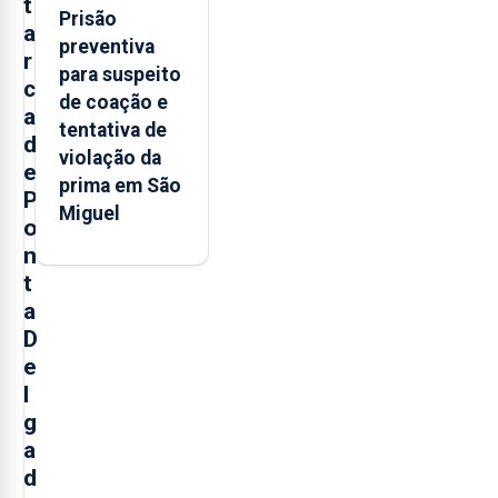
t
Prisão
a
preventiva
r
para suspeito
c
de coação e
a
tentativa de
d
violação da
e
prima em São
P
Miguel
o
n
t
a
D
e
l
g
a
d