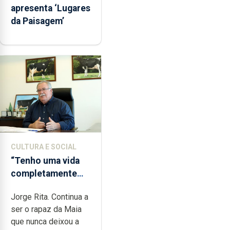
apresenta ‘Lugares
da Paisagem’
CULTURA E SOCIAL
“Tenho uma vida
completamente
cheia de trabalho,
Jorge Rita. Continua a
dedicação, gosto e
ser o rapaz da Maia
muita paixão”
que nunca deixou a