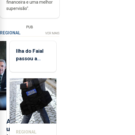
financeira e uma melhor
supervisão".
PUB
REGIONAL
VER MAIS
Ilha do Faial
passou a
integrar rede
de
monitorização
de infrassons
dos Açores
A
u
REGIONAL