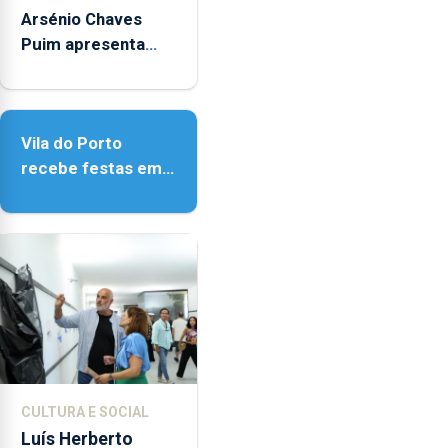
Arsénio Chaves
Puim apresenta
obras na Biblioteca
de Vila do Porto
Vila do Porto
recebe festas em
honra de Nossa
Senhora da
Assunção
CULTURA E SOCIAL
Luís Herberto