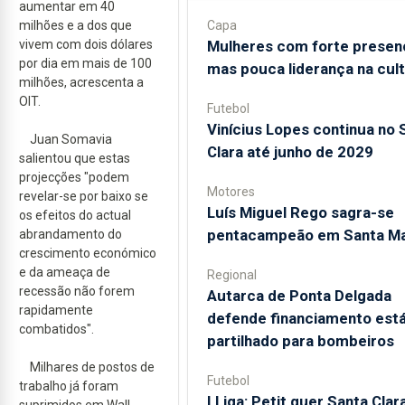
aumentar em 40
milhões e a dos que
Capa
vivem com dois dólares
Mulheres com forte presen
por dia em mais de 100
mas pouca liderança na cul
milhões, acrescenta a
OIT.
Futebol
Vinícius Lopes continua no 
Juan Somavia
Clara até junho de 2029
salientou que estas
projecções "podem
Motores
revelar-se por baixo se
Luís Miguel Rego sagra-se
os efeitos do actual
pentacampeão em Santa Ma
abrandamento do
crescimento económico
e da ameaça de
Regional
recessão não forem
Autarca de Ponta Delgada
rapidamente
defende financiamento está
combatidos".
partilhado para bombeiros
Milhares de postos de
Futebol
trabalho já foram
I Liga: Petit quer Santa Clar