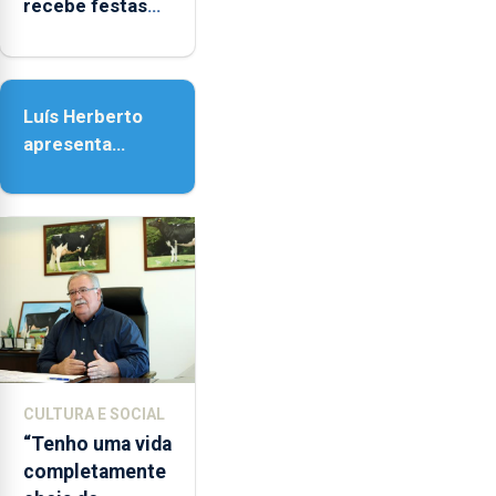
recebe festas
em honra de
Nossa Senhora
da Assunção
Luís Herberto
apresenta
‘Lugares da
Paisagem’
CULTURA E SOCIAL
“Tenho uma vida
completamente