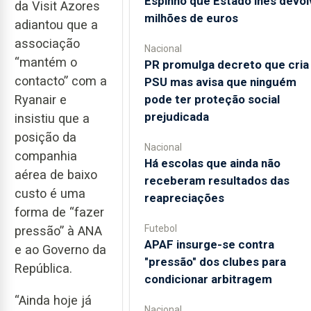
Espinho que Estado lhes devol
da Visit Azores
milhões de euros
adiantou que a
associação
Nacional
“mantém o
PR promulga decreto que cria
contacto” com a
PSU mas avisa que ninguém
pode ter proteção social
Ryanair e
prejudicada
insistiu que a
posição da
Nacional
companhia
Há escolas que ainda não
aérea de baixo
receberam resultados das
custo é uma
reapreciações
forma de “fazer
Futebol
pressão” à ANA
APAF insurge-se contra
e ao Governo da
"pressão" dos clubes para
República.
condicionar arbitragem
“Ainda hoje já
Nacional