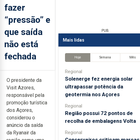
fazer
“pressão” e
que saída
PUB
Mais lidas
não está
fechada
Hoje
Semana
Mês
Regional
Solenerge fez energia solar
O presidente da
ultrapassar potência da
Visit Azores,
geotermia nos Açores
responsável pela
promoção turística
Regional
dos Açores,
Região possui 72 pontos de
considerou o
recolha de embalagens Volta
anúncio da saída
da Ryanair da
Regional
Conserveiros criticam marcas