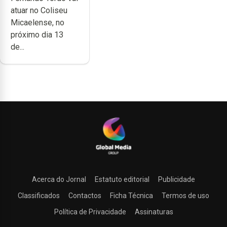
no Coliseu
atuar no Coliseu
Micaelense
Micaelense, no
próximo dia 13
de...
Acerca do Jornal
Estatuto editorial
Publicidade
Classificados
Contactos
Ficha Técnica
Termos de uso
Política de Privacidade
Assinaturas