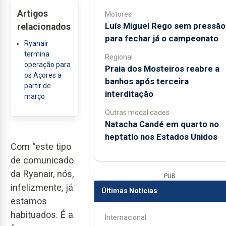
Artigos
Motores
Luís Miguel Rego sem pressão
relacionados
para fechar já o campeonato
Ryanair
termina
Regional
operação para
Praia dos Mosteiros reabre a
os Açores a
banhos após terceira
partir de
interditação
março
Outras modalidades
Natacha Candé em quarto no
heptatlo nos Estados Unidos
Com “este tipo
de comunicado
da Ryanair, nós,
PUB
infelizmente, já
Últimas Notícias
estamos
habituados. É a
Internacional