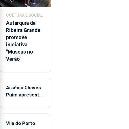
de
competências
CULTURA E SOCIAL
pessoais,
Autarquia da
emocionais
Ribeira Grande
e
promove
sociais
iniciativa
junto
"Museus no
das
Verão"
crianças
Arsénio Chaves
Puim apresenta
obras na
Biblioteca de
Vila do Porto
Vila do Porto