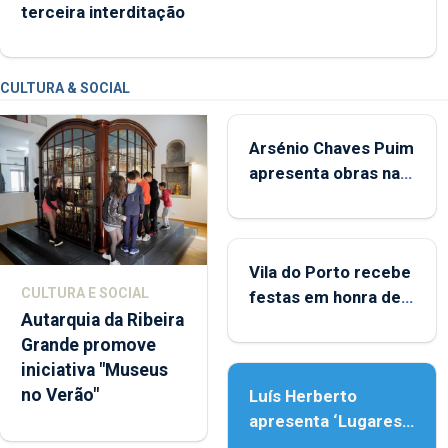
terceira interditação
CULTURA & SOCIAL
Arsénio Chaves Puim
apresenta obras na
Biblioteca de Vila do
Porto
Vila do Porto recebe
CULTURA E SOCIAL
festas em honra de
Autarquia da Ribeira
Nossa Senhora da
Grande promove
Assunção
iniciativa "Museus
no Verão"
Luís Herberto
apresenta ‘Lugares
da Paisagem’