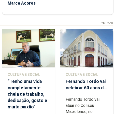
Marca Açores
VER MAIS
CULTURA E SOCIAL
CULTURA E SOCIAL
“Tenho uma vida
Fernando Tordo vai
completamente
celebrar 60 anos de
cheia de trabalho,
carreira no Coliseu
Fernando Tordo vai
dedicação, gosto e
Micaelense
atuar no Coliseu
muita paixão”
Micaelense, no