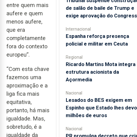
Tribunal suspende construçã
entre quem mais
de salão de baile de Trump e
aufere e quem
exige aprovação do Congres
menos aufere,
Internacional
que era
Espanha reforça presença
completamente
policial e militar em Ceuta
fora do contexto
europeu”.
Regional
Ricardo Martins Mota integra 
“Com esta chave
estrutura acionista da
fazemos uma
Açormedia
aproximação e a
Nacional
liga fica mais
Lesados do BES exigem em
equitativa,
Espinho que Estado lhes devo
portanto, há mais
milhões de euros
igualdade. Mas,
sobretudo, é a
Nacional
igualdade da
PR promulga decreto que cri