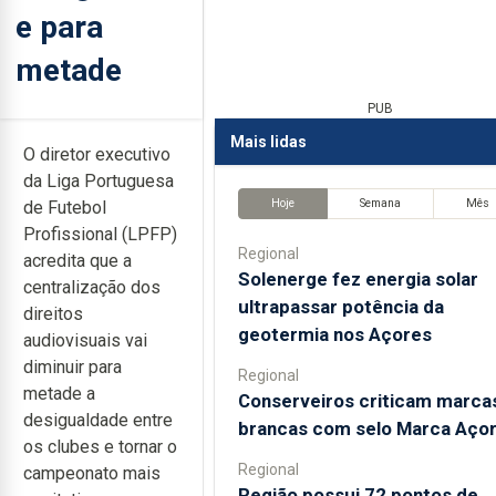
e para
metade
PUB
Mais lidas
O diretor executivo
da Liga Portuguesa
Hoje
Semana
Mês
de Futebol
Profissional (LPFP)
Regional
acredita que a
Solenerge fez energia solar
centralização dos
ultrapassar potência da
direitos
geotermia nos Açores
audiovisuais vai
diminuir para
Regional
metade a
Conserveiros criticam marca
desigualdade entre
brancas com selo Marca Aço
os clubes e tornar o
Regional
campeonato mais
Região possui 72 pontos de