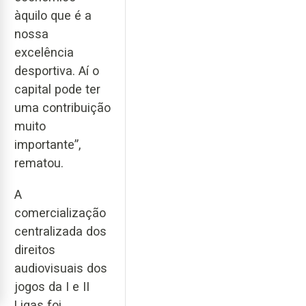
àquilo que é a
nossa
excelência
desportiva. Aí o
capital pode ter
uma contribuição
muito
importante”,
rematou.
A
comercialização
centralizada dos
direitos
audiovisuais dos
jogos da I e II
Ligas foi