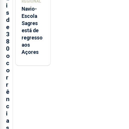
REGIONAL
i
Navio-
s
Escola
d
Sagres
e
está de
3
regresso
8
aos
0
Açores
o
c
o
r
r
ê
n
c
i
a
s