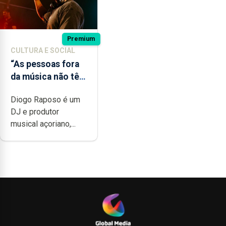
Premium
CULTURA E SOCIAL
“As pessoas fora
da música não têm
a noção do quão
Diogo Raposo é um
difícil é produzir
DJ e produtor
uma música”
musical açoriano,...