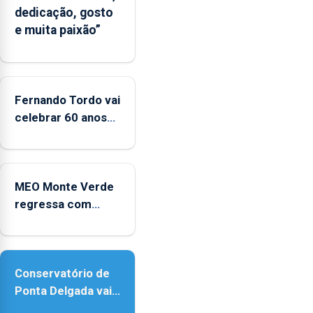
dedicação, gosto
um
e muita paixão”
“decréscimo
significativo”
da
CPUE
entre
Fernando Tordo vai
2022
celebrar 60 anos
e
de carreira no
2025
Coliseu Micaelense
MEO Monte Verde
regressa com
reforço da
acessibilidade
Conservatório de
Ponta Delgada vai
contar com novos