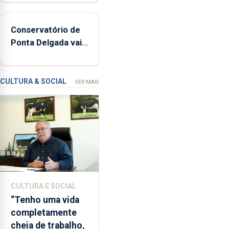
de
160
Conservatório de
inspeções
Ponta Delgada vai
relacionadas
contar com novos
com
instrumentos
a
apanha
CULTURA & SOCIAL
VER MAIS
ilegal
de
lapas
entre
2022
e
2026.
A
CULTURA E SOCIAL
ilha
“Tenho uma vida
das
completamente
Flores
cheia de trabalho,
apresenta