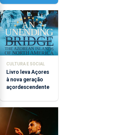
instrumentos
CULTURA E SOCIAL
Livro leva Açores
à nova geração
açordescendente