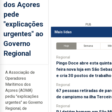
dos Açores
pede
"explicações
PUB
urgentes" ao
Mais lidas
Governo
Hoje
Semana
Mê
Regional
Regional
Pingo Doce abre esta quinta
feira nova loja em São Sebas
A Associação de
e cria 30 postos de trabalho
Operadores
Marítimos dos
Regional
67 pessoas retiradas de pa
Açores (AOMA)
pediu "explicações
de campismo na ilha Terceir
urgentes" ao Governo
Regional
Regional, de
PJ detém homem em São Mi