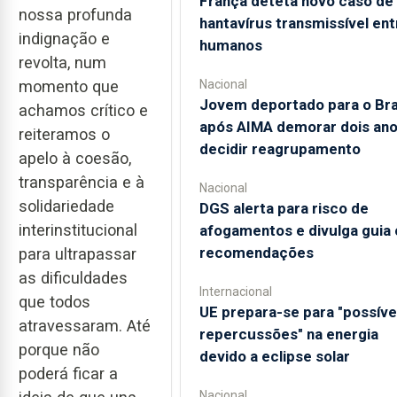
França deteta novo caso de
nossa profunda
hantavírus transmissível ent
indignação e
humanos
revolta, num
Nacional
momento que
Jovem deportado para o Bra
achamos crítico e
após AIMA demorar dois ano
reiteramos o
decidir reagrupamento
apelo à coesão,
transparência e à
Nacional
solidariedade
DGS alerta para risco de
interinstitucional
afogamentos e divulga guia
recomendações
para ultrapassar
as dificuldades
Internacional
que todos
UE prepara-se para "possíve
atravessaram. Até
repercussões" na energia
porque não
devido a eclipse solar
poderá ficar a
Nacional