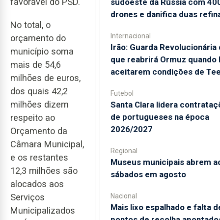
favorável do PSD.
sudoeste da Rússia com 40
drones e danifica duas refin
No total, o
Internacional
orçamento do
Irão: Guarda Revolucionária 
município soma
que reabrirá Ormuz quando
mais de 54,6
aceitarem condições de Te
milhões de euros,
dos quais 42,2
Futebol
milhões dizem
Santa Clara lidera contrata
de portugueses na época
respeito ao
2026/2027
Orçamento da
Câmara Municipal,
Regional
e os restantes
Museus municipais abrem a
12,3 milhões são
sábados em agosto
alocados aos
Serviços
Nacional
Mais lixo espalhado e falta d
Municipalizados
pontos de recolha apontado