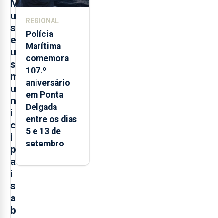
M
u
REGIONAL
s
Polícia
e
Marítima
u
comemora
s
107.º
m
aniversário
u
em Ponta
n
Delgada
i
entre os dias
c
5 e 13 de
i
setembro
p
a
i
s
a
b