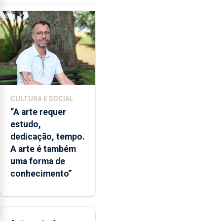
garante
a
abertura
dos
museus
e
núcleos
museológicos
CULTURA E SOCIAL
integrados
“A arte requer
na
estudo,
Rede
dedicação, tempo.
Municipal
A arte é também
de
uma forma de
Museus
conhecimento”
aos
sábados
durante
o