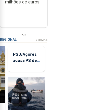
milhões de euros.
PUB
REGIONAL
VER MAIS
PSD/Açores
acusa PS de
"posição
contraditória"
sobre
evolução
turística