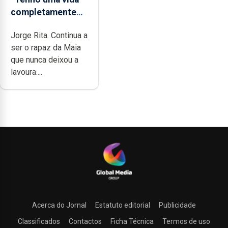
completamente
cheia de trabalho,
Jorge Rita. Continua a
dedicação, gosto
ser o rapaz da Maia
e muita paixão”
que nunca deixou a
lavoura....
Acerca do Jornal
Estatuto editorial
Publicidade
Classificados
Contactos
Ficha Técnica
Termos de uso