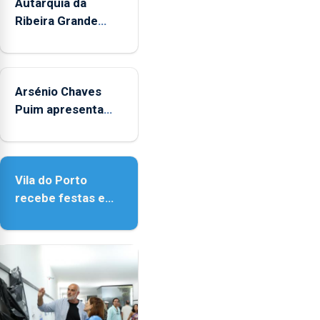
mês
Autarquia da
de
Ribeira Grande
agosto,
promove iniciativa
entre
"Museus no Verão"
as
14h00
Arsénio Chaves
e
Puim apresenta
as
obras na Biblioteca
18h00.
de Vila do Porto
Vila do Porto
recebe festas em
honra de Nossa
Senhora da
Assunção