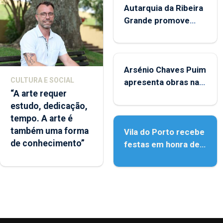
Autarquia da Ribeira
Grande promove
iniciativa "Museus no
Verão"
Arsénio Chaves Puim
CULTURA E SOCIAL
apresenta obras na
“A arte requer
Biblioteca de Vila do
estudo, dedicação,
Porto
tempo. A arte é
também uma forma
Vila do Porto recebe
de conhecimento”
festas em honra de
Nossa Senhora da
Assunção