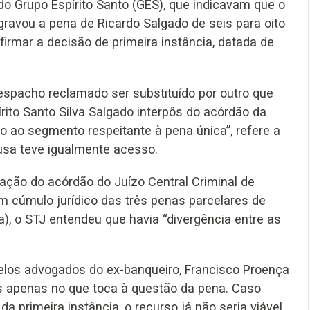
o Grupo Espírito Santo (GES), que indicavam que o
gravou a pena de Ricardo Salgado de seis para oito
firmar a decisão de primeira instância, datada de
espacho reclamado ser substituído por outro que
rito Santo Silva Salgado interpôs do acórdão da
o ao segmento respeitante à pena única”, refere a
usa teve igualmente acesso.
ação do acórdão do Juízo Central Criminal de
em cúmulo jurídico das três penas parcelares de
), o STJ entendeu que havia “divergência entre as
elos advogados do ex-banqueiro, Francisco Proença
as apenas no que toca à questão da pena. Caso
a primeira instância, o recurso já não seria viável,