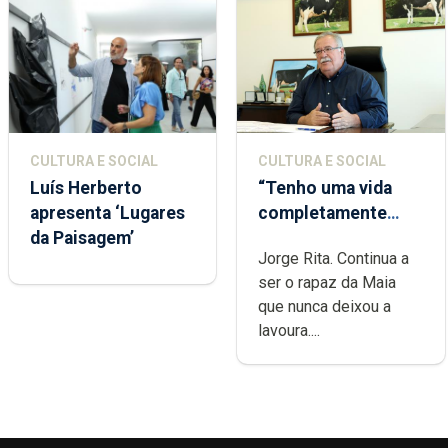
CULTURA E SOCIAL
CULTURA E SOCIAL
Luís Herberto
“Tenho uma vida
apresenta ‘Lugares
completamente
da Paisagem’
cheia de trabalho,
Jorge Rita. Continua a
dedicação, gosto e
ser o rapaz da Maia
muita paixão”
que nunca deixou a
lavoura....