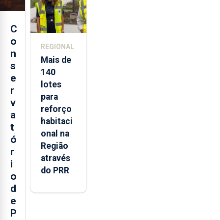
C
o
REGIONAL
n
Mais de
s
140
e
lotes
r
para
v
reforço
a
habitaci
t
onal na
ó
Região
r
através
i
do PRR
o
d
e
P