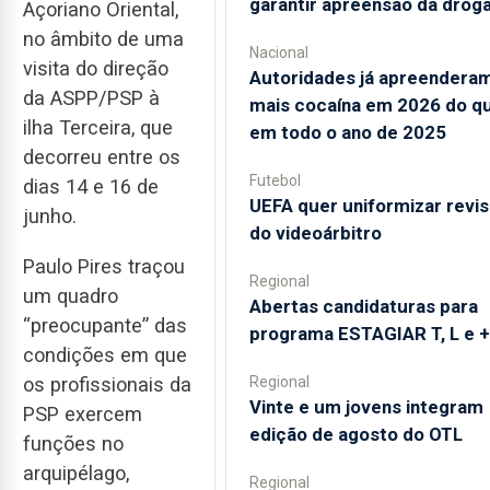
garantir apreensão da drog
Açoriano Oriental,
no âmbito de uma
Nacional
visita do direção
Autoridades já apreendera
da ASPP/PSP à
mais cocaína em 2026 do q
ilha Terceira, que
em todo o ano de 2025
decorreu entre os
Futebol
dias 14 e 16 de
UEFA quer uniformizar revi
junho.
do videoárbitro
Paulo Pires traçou
Regional
um quadro
Abertas candidaturas para
“preocupante” das
programa ESTAGIAR T, L e +
condições em que
Regional
os profissionais da
Vinte e um jovens integram
PSP exercem
edição de agosto do OTL
funções no
arquipélago,
Regional