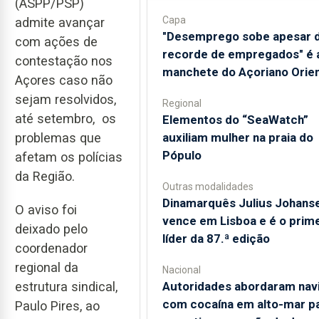
(ASPP/PSP)
Capa
admite avançar
"Desemprego sobe apesar 
com ações de
recorde de empregados" é 
contestação nos
manchete do Açoriano Orien
Açores caso não
sejam resolvidos,
Regional
até setembro, os
​Elementos do “SeaWatch”
auxiliam mulher na praia do
problemas que
Pópulo
afetam os polícias
da Região.
Outras modalidades
Dinamarquês Julius Johans
O aviso foi
vence em Lisboa e é o prime
deixado pelo
líder da 87.ª edição
coordenador
regional da
Nacional
estrutura sindical,
Autoridades abordaram nav
com cocaína em alto-mar p
Paulo Pires, ao