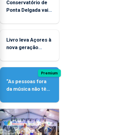
Conservatório de
Ponta Delgada vai
contar com novos
instrumentos
Livro leva Açores à
nova geração
açordescendente
Premium
“As pessoas fora
da música não têm
a noção do quão
difícil é produzir
uma música”