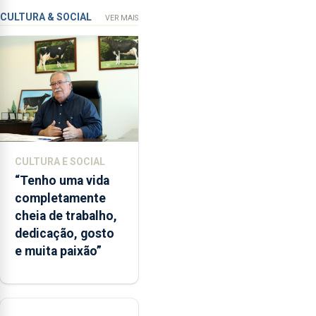
de
CULTURA & SOCIAL
VER MAIS
ensino
da
instituição
CULTURA E SOCIAL
“Tenho uma vida
completamente
cheia de trabalho,
dedicação, gosto
e muita paixão”