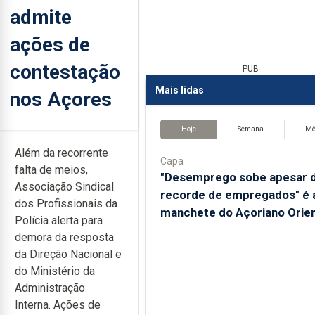
admite
ações de
contestação
PUB
Mais lidas
nos Açores
Hoje
Semana
M
Além da recorrente
Capa
falta de meios,
"Desemprego sobe apesar 
Associação Sindical
recorde de empregados" é 
dos Profissionais da
manchete do Açoriano Orien
Polícia alerta para
demora da resposta
da Direção Nacional e
do Ministério da
Administração
Interna. Ações de