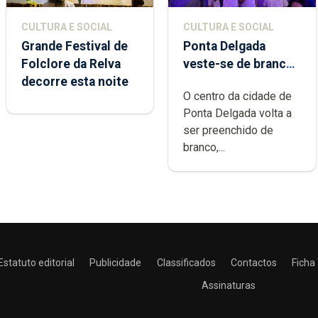
CULTURA E SOCIAL
CULTURA E SOCIAL
Grande Festival de
Ponta Delgada
Folclore da Relva
veste-se de branco
decorre esta noite
sábado
O centro da cidade de
Ponta Delgada volta a
ser preenchido de
branco,...
Estatuto editorial
Publicidade
Classificados
Contactos
Ficha
Assinaturas