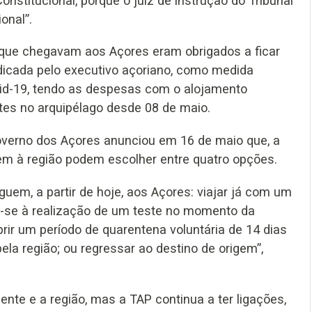
Constitucional, porque o juiz de instrução do Tribunal
onal”.
 que chegavam aos Açores eram obrigados a ficar
dicada pelo executivo açoriano, como medida
ovid-19, tendo as despesas com o alojamento
tes no arquipélago desde 08 de maio.
Governo dos Açores anunciou em 16 de maio que, a
rem à região podem escolher entre quatro opções.
em, a partir de hoje, aos Açores: viajar já com um
er-se à realização de um teste no momento da
rir um período de quarentena voluntária de 14 dias
la região; ou regressar ao destino de origem”,
ente e a região, mas a TAP continua a ter ligações,