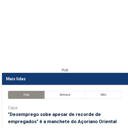
PUB
Mais lidas
Hoje
Semana
Mês
Capa
"Desemprego sobe apesar de recorde de
empregados" é a manchete do Açoriano Oriental