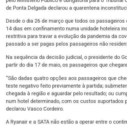
pelo Ministério Público e obrigatória para o Tribunal 
de Ponta Delgada declarou a quarentena inconstituci
Desde o dia 26 de março que todos os passageiros
14 dias em confinamento numa unidade hoteleira in
restritiva para travar a evolução da pandemia da c
passado a ser pagas pelos passageiros não residen
Na sequência da decisão judicial, o presidente do 
partir do dia 17 de maio, os passageiros que chega
“São dadas quatro opções aos passageiros que chegu
teste negativo feito previamente à partida; submet
chegada à região e aguardar pelo resultado; ou cump
num hotel determinado, com os custos suportados pe
declarou Vasco Cordeiro.
A Ryanair e a SATA não estão a operar entre o contin