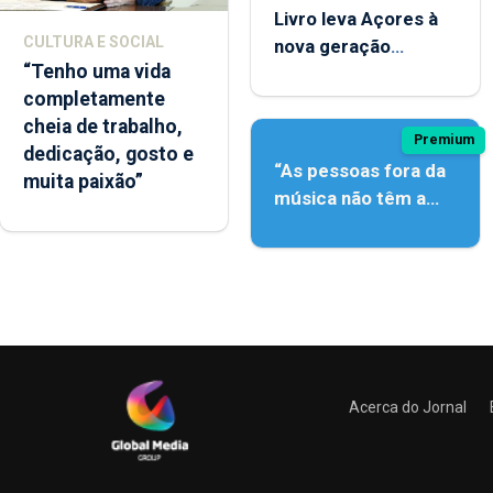
Livro leva Açores à
CULTURA E SOCIAL
nova geração
“Tenho uma vida
açordescendente
completamente
cheia de trabalho,
Premium
dedicação, gosto e
“As pessoas fora da
muita paixão”
música não têm a
noção do quão difícil
é produzir uma
música”
Acerca do Jornal