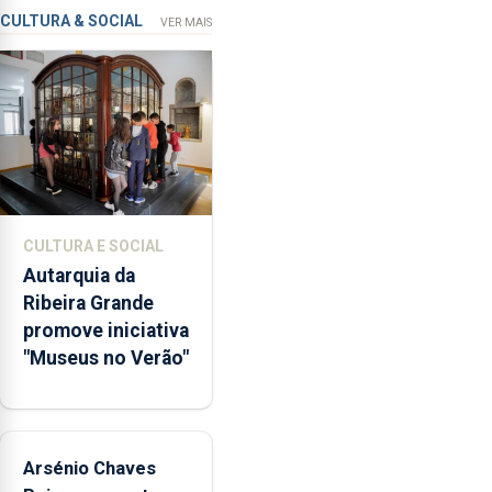
que
CULTURA & SOCIAL
VER MAIS
garante
a
abertura
dos
museus
e
núcleos
museológicos
CULTURA E SOCIAL
integrados
Autarquia da
na
Ribeira Grande
Rede
promove iniciativa
Municipal
"Museus no Verão"
de
Museus
aos
sábados
Arsénio Chaves
durante