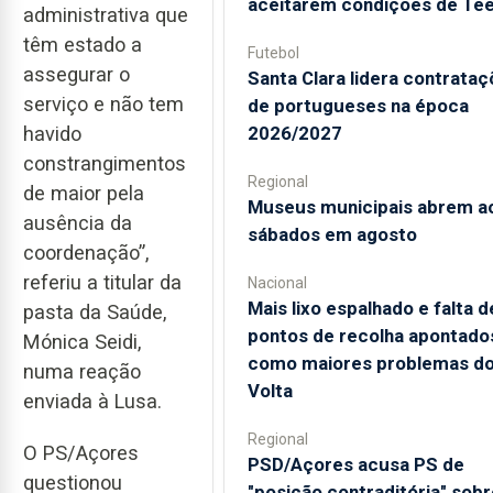
aceitarem condições de Te
administrativa que
têm estado a
Futebol
assegurar o
Santa Clara lidera contrata
serviço e não tem
de portugueses na época
havido
2026/2027
constrangimentos
Regional
de maior pela
Museus municipais abrem a
ausência da
sábados em agosto
coordenação”,
referiu a titular da
Nacional
Mais lixo espalhado e falta d
pasta da Saúde,
pontos de recolha apontado
Mónica Seidi,
como maiores problemas d
numa reação
Volta
enviada à Lusa.
Regional
O PS/Açores
PSD/Açores acusa PS de
questionou
"posição contraditória" sobr