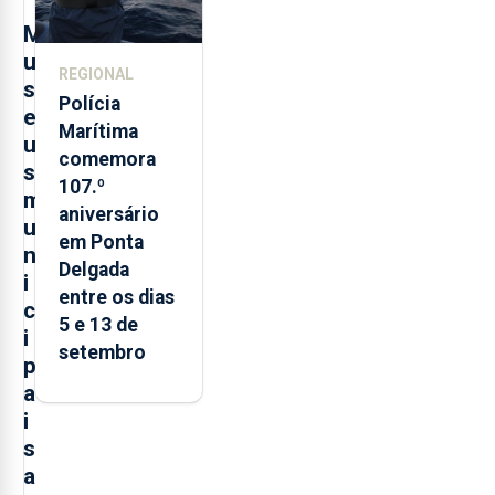
M
u
REGIONAL
s
Polícia
e
Marítima
u
comemora
s
107.º
m
aniversário
u
em Ponta
n
Delgada
i
entre os dias
c
5 e 13 de
i
setembro
p
a
i
s
a