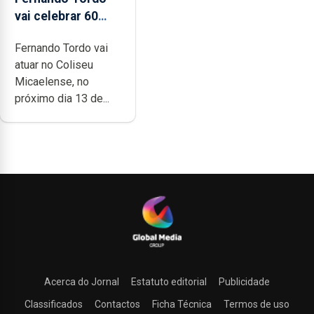
vai celebrar 60
anos de carreira
Fernando Tordo vai
no Coliseu
atuar no Coliseu
Micaelense
Micaelense, no
próximo dia 13 de...
Acerca do Jornal
Estatuto editorial
Publicidade
Classificados
Contactos
Ficha Técnica
Termos de uso