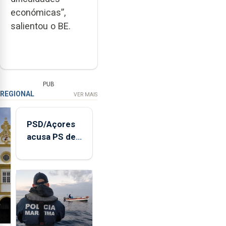
económicas”,
salientou o BE.
PUB
REGIONAL
VER MAIS
PSD/Açores
acusa PS de
"posição
contraditória"
sobre
evolução
turística